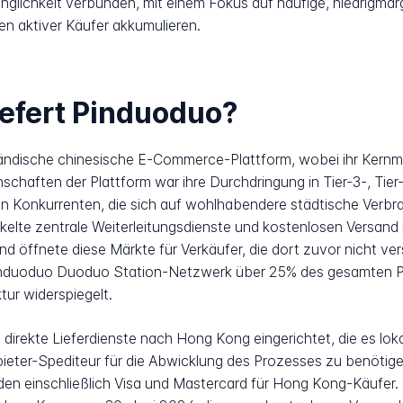
nglichkeit verbunden, mit einem Fokus auf häufige, niedrigmar
n aktiver Käufer akkumulieren.
iefert Pinduoduo?
nländische chinesische E-Commerce-Plattform, wobei ihr Kern
schaften der Plattform war ihre Durchdringung in Tier-3-, Tier
on Konkurrenten, die sich auf wohlhabendere städtische Verb
kelte zentrale Weiterleitungsdienste und kostenlosen Versand
nd öffnete diese Märkte für Verkäufer, die dort zuvor nicht ver
induoduo Duoduo Station-Netzwerk über 25% des gesamten Pa
ktur widerspiegelt.
direkte Lieferdienste nach Hong Kong eingerichtet, die es lok
bieter-Spediteur für die Abwicklung des Prozesses zu benötige
en einschließlich Visa und Mastercard für Hong Kong-Käufer.