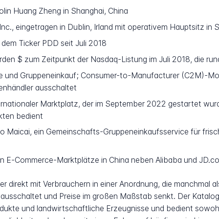
lin Huang Zheng in Shanghai, China
c., eingetragen in Dublin, Irland mit operativem Hauptsitz in 
 dem Ticker PDD seit Juli 2018
rden $ zum Zeitpunkt der Nasdaq-Listung im Juli 2018, die rund
und Gruppeneinkauf; Consumer-to-Manufacturer (C2M)-Modell
enhändler ausschaltet
ernationaler Marktplatz, der im September 2022 gestartet wur
kten bedient
 Maicai, ein Gemeinschafts-Gruppeneinkaufsservice für frisch
ten E-Commerce-Marktplätze in China neben Alibaba und JD.c
ler direkt mit Verbrauchern in einer Anordnung, die manchma
ausschaltet und Preise im großen Maßstab senkt. Der Katalog 
dukte und landwirtschaftliche Erzeugnisse und bedient sowohl