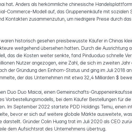
hai hat. Anders als herkömmliche chinesische Handelsplattf
cial-Commerce-Modell auf, das Gruppeneinkäufe mit sozialen
und Kontakten zusammenzutun, um niedrigere Preise durch das 
waren historisch gesehen preisbewusste Käufer in Chinas klei
teure weitgehend übersehen hatten. Durch die Ausrichtung auf
ll, das die Kosten weiter senkte, fand Pinduoduo schnelle Ver
illionen Nutzer angezogen, eine Zahl, die sich im zweiten Jahr
ach der Gründung den Einhorn-Status und ging im Juli 2018 a
ammelte, der das Unternehmen mit etwa 32,4 Milliarden $ bewe
en Duo Duo Maicai, einen Gemeinschafts-Gruppeneinkaufsserv
es Vorbestellungsmodells, bei dem Käufer Bestellungen für d
en. Im September 2022 startete PDD Holdings Temu, einen int
lte, bevor er sich auf weitere globale Märkte ausweitete, was 
arstellt. Gründer Colin Huang trat im Juli 2020 als CEO zurü
teile dem Aufsichtsrat des Unternehmens übertrug.