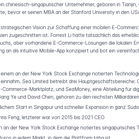
n chinesisch-singapurischer Unternehmer, geboren in Tianjin, 
rte, bevor er seinen MBA an der Stanford University in den U
strategischen Vision zur Schaffung einer mobilen E-Commerce-
en zugeschnitten ist. Forrest Li hatte tatsächlich das erhebli
uchs, aber vorhandene E-Commerce-Lösungen die lokalen Erw
g an als intuitive Mobile-App konzipiert und bot ein vereinf
einem an der New York Stock Exchange notierten Technologie
einnahm. Sea Limited betreibt drei Hauptgeschäftsbereiche: G
-Commerce-Marktplatz, und SeaMoney, eine Abteilung für digit
 Gang Ye und David Chen, gehören zu den reichsten Milliardäre
lichem Start in Singapur und schneller Expansion in ganz Süd
hris Feng, letzterer war von 2015 bis 2021 CEO
in an der New York Stock Exchange notiertes singapurisches
üros in jedem Markt, in dem die Plattform tätig ist