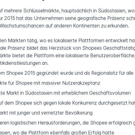
uf mehrere Schlüsselmärkte, hauptsächlich in Südostasien, wo
pur 2015 hat das Unternehmen seine geografische Präsenz schr
g Wachstumschancen auf anderen Kontinenten zu erkunden.
en Märkten tätig, wo es lokalisierte Plattformen entwickelt ha
ale Präsenz bildet das Herzstück von Shopees Geschäftstätigk
kte bietet die Plattform eine lokalisierte Benutzeroberfläche
ikdienstleistungen an.
em Shopee 2015 gegründet wurde und als Regionalsitz für alle
rkte für Shopee mit massiver Nutzerakzeptanz
te Markt in Südostasien mit erheblichem Geschäftsvolumen
uf dem Shopee sich gegen lokale Konkurrenz durchgesetzt ha
rkt mit junger und vernetzter Bevölkerung
eren logistischen Herausforderungen, die Shopee erfolgreich 
sien, wo die Plattform ebenfalls großen Erfolg hatte