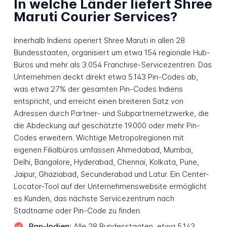
In welche Länder liefert Shree
Maruti Courier Services?
Innerhalb Indiens operiert Shree Maruti in allen 28
Bundesstaaten, organisiert um etwa 154 regionale Hub-
Büros und mehr als 3.054 Franchise-Servicezentren. Das
Unternehmen deckt direkt etwa 5.143 Pin-Codes ab,
was etwa 27% der gesamten Pin-Codes Indiens
entspricht, und erreicht einen breiteren Satz von
Adressen durch Partner- und Subpartnernetzwerke, die
die Abdeckung auf geschätzte 19.000 oder mehr Pin-
Codes erweitern. Wichtige Metropolregionen mit
eigenen Filialbüros umfassen Ahmedabad, Mumbai,
Delhi, Bangalore, Hyderabad, Chennai, Kolkata, Pune,
Jaipur, Ghaziabad, Secunderabad und Latur. Ein Center-
Locator-Tool auf der Unternehmenswebsite ermöglicht
es Kunden, das nächste Servicezentrum nach
Stadtname oder Pin-Code zu finden.
Pan-Indien:
Alle 28 Bundesstaaten, etwa 5.143