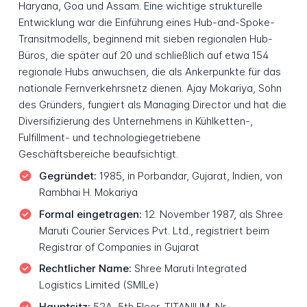
Haryana, Goa und Assam. Eine wichtige strukturelle
Entwicklung war die Einführung eines Hub-and-Spoke-
Transitmodells, beginnend mit sieben regionalen Hub-
Büros, die später auf 20 und schließlich auf etwa 154
regionale Hubs anwuchsen, die als Ankerpunkte für das
nationale Fernverkehrsnetz dienen. Ajay Mokariya, Sohn
des Gründers, fungiert als Managing Director und hat die
Diversifizierung des Unternehmens in Kühlketten-,
Fulfillment- und technologiegetriebene
Geschäftsbereiche beaufsichtigt.
Gegründet:
1985, in Porbandar, Gujarat, Indien, von
Rambhai H. Mokariya
Formal eingetragen:
12. November 1987, als Shree
Maruti Courier Services Pvt. Ltd., registriert beim
Registrar of Companies in Gujarat
Rechtlicher Name:
Shree Maruti Integrated
Logistics Limited (SMILe)
Hauptsitz:
52A, 5th Floor, TITANIUM, Nr.