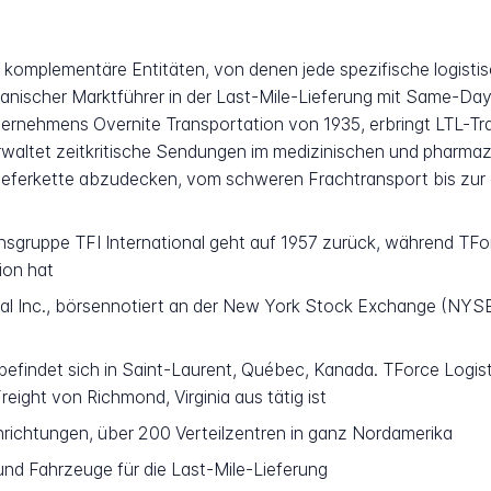
komplementäre Entitäten, von denen jede spezifische logistis
rikanischer Marktführer in der Last-Mile-Lieferung mit Same-
ternehmens Overnite Transportation von 1935, erbringt LTL-T
rwaltet zeitkritische Sendungen im medizinischen und pharmaze
Lieferkette abzudecken, vom schweren Frachtransport bis zur 
gruppe TFI International geht auf 1957 zurück, während TFor
ion hat
nal Inc., börsennotiert an der New York Stock Exchange (NY
efindet sich in Saint-Laurent, Québec, Kanada. TForce Logisti
eight von Richmond, Virginia aus tätig ist
nrichtungen, über 200 Verteilzentren in ganz Nordamerika
nd Fahrzeuge für die Last-Mile-Lieferung