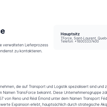
ce
Hauptsitz
TForce, Saint-Laurent, Que
Telefon: +18003337400
e verwalteten Lieferprozess
endienst zu kontaktieren.
nehmen, die auf Transport und Logistik spezialisiert sind u
dem Namen TransForce bekannt. Diese Unternehmensgruppe zäh
1957 von Reno und Réal Émond unter dem Namen Transport Féd
erte Expansion erlebt, hauptsächlich durch strategische Akqui