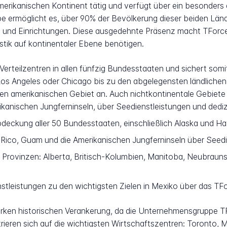
merikanischen Kontinent tätig und verfügt über ein besonders
e ermöglicht es, über 90% der Bevölkerung dieser beiden Länd
n und Einrichtungen. Diese ausgedehnte Präsenz macht TForc
stik auf kontinentaler Ebene benötigen.
Verteilzentren in allen fünfzig Bundesstaaten und sichert somi
s Angeles oder Chicago bis zu den abgelegensten ländlichen 
en amerikanischen Gebiet an. Auch nichtkontinentale Gebiete
kanischen Jungferninseln, über Seedienstleistungen und dediz
deckung aller 50 Bundesstaaten, einschließlich Alaska und Haw
Rico, Guam und die Amerikanischen Jungferninseln über Seed
 Provinzen: Alberta, Britisch-Kolumbien, Manitoba, Neubraun
tleistungen zu den wichtigsten Zielen in Mexiko über das TF
tarken historischen Verankerung, da die Unternehmensgruppe TF
trieren sich auf die wichtigsten Wirtschaftszentren: Toronto, 