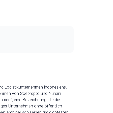
 und Logistikunternehmen Indonesiens.
nehmen von Soeprapto und Nuraini
ehmen", eine Bezeichnung, die die
ngiges Unternehmen ohne öffentlich
hen Archipel von seinen am dichtesten