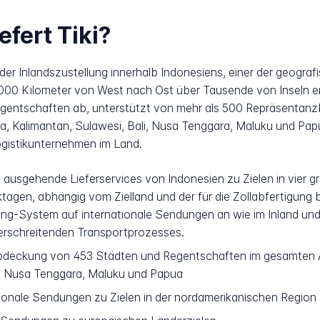
efert Tiki?
f der Inlandszustellung innerhalb Indonesiens, einer der geogr
 5.000 Kilometer von West nach Ost über Tausende von Inseln e
entschaften ab, unterstützt von mehr als 500 Repräsentanzb
ra, Kalimantan, Sulawesi, Bali, Nusa Tenggara, Maluku und Papu
ogistikunternehmen im Land.
I ausgehende Lieferservices von Indonesien zu Zielen in vier 
tagen, abhängig vom Zielland und der für die Zollabfertigung be
ng-System auf internationale Sendungen an wie im Inland und
rschreitenden Transportprozesses.
bdeckung von 453 Städten und Regentschaften im gesamten Arc
i, Nusa Tenggara, Maluku und Papua
onale Sendungen zu Zielen in der nordamerikanischen Region