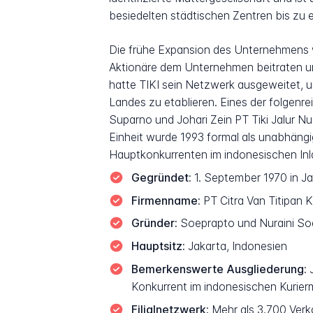
besiedelten städtischen Zentren bis zu
Die frühe Expansion des Unternehmens w
Aktionäre dem Unternehmen beitraten und
hatte TIKI sein Netzwerk ausgeweitet, 
Landes zu etablieren. Eines der folgen
Suparno und Johari Zein PT Tiki Jalur Nu
Einheit wurde 1993 formal als unabhängi
Hauptkonkurrenten im indonesischen In
Gegründet:
1. September 1970 in Jak
Firmenname:
PT Citra Van Titipan K
Gründer:
Soeprapto und Nuraini So
Hauptsitz:
Jakarta, Indonesien
Bemerkenswerte Ausgliederung:
J
Konkurrent im indonesischen Kurier
Filialnetzwerk:
Mehr als 3.700 Verka