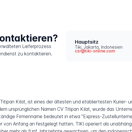
kontaktieren?
Hauptsitz
erwalteten Lieferprozess
Tiki, Jakarta, Indonesien
csr@tiki-online.com
endienst zu kontaktieren.
itipan Kilat, ist eines der ältesten und etabliertesten Kurier-
dem ursprünglichen Namen CV Titipan Kilat, wurde das Unter
lständige Firmenname bedeutet in etwa "Express-Zustelluntern
der von Anfang an festgelegt hatten. TIKI operiert als unabhä
st über mehr als fünf Jahrzehnte gewachsen, um den indonesisc