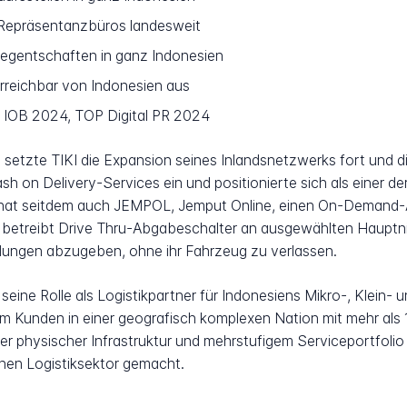
Repräsentanzbüros landesweit
egentschaften in ganz Indonesien
rreichbar von Indonesien aus
IOB 2024, TOP Digital PR 2024
tzte TIKI die Expansion seines Inlandsnetzwerks fort und dive
on Delivery-Services ein und positionierte sich als einer der
I hat seitdem auch JEMPOL, Jemput Online, einen On-Demand-A
 betreibt Drive Thru-Abgabeschalter an ausgewählten Hauptni
dungen abzugeben, ohne ihr Fahrzeug zu verlassen.
 seine Rolle als Logistikpartner für Indonesiens Mikro-, Klein- 
 um Kunden in einer geografisch komplexen Nation mit mehr als 
ter physischer Infrastruktur und mehrstufigem Serviceportfolio
chen Logistiksektor gemacht.