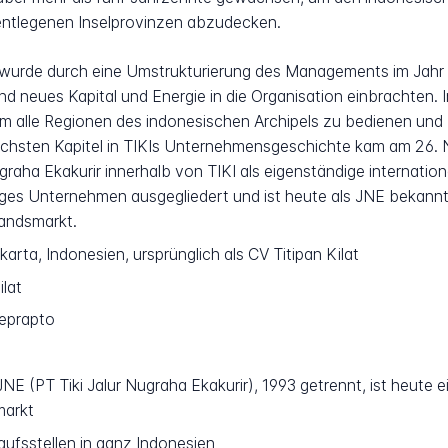
 entlegenen Inselprovinzen abzudecken.
urde durch eine Umstrukturierung des Managements im Jahr 1
 neues Kapital und Energie in die Organisation einbrachten. 
um alle Regionen des indonesischen Archipels zu bedienen und
reichsten Kapitel in TIKIs Unternehmensgeschichte kam am 26.
graha Ekakurir innerhalb von TIKI als eigenständige internatio
ges Unternehmen ausgegliedert und ist heute als JNE bekannt
landsmarkt.
arta, Indonesien, ursprünglich als CV Titipan Kilat
ilat
eprapto
NE (PT Tiki Jalur Nugraha Ekakurir), 1993 getrennt, ist heute
markt
ufsstellen in ganz Indonesien