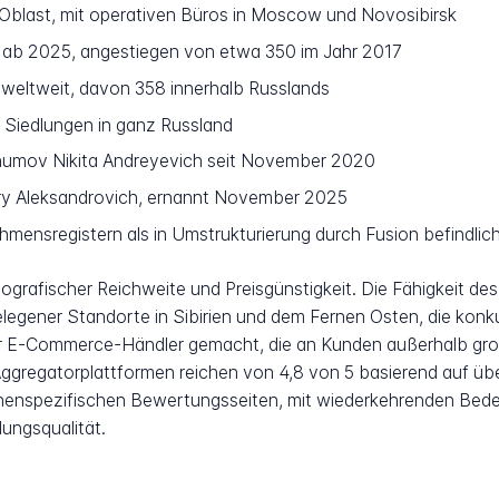
ast, mit operativen Büros in Moscow und Novosibirsk
ab 2025, angestiegen von etwa 350 im Jahr 2017
weltweit, davon 358 innerhalb Russlands
Siedlungen in ganz Russland
humov Nikita Andreyevich seit November 2020
y Aleksandrovich, ernannt November 2025
hmensregistern als in Umstrukturierung durch Fusion befindlic
ografischer Reichweite und Preisgünstigkeit. Die Fähigkeit d
gelegener Standorte in Sibirien und dem Fernen Osten, die konk
für E-Commerce-Händler gemacht, die an Kunden außerhalb gr
ggregatorplattformen reichen von 4,8 von 5 basierend auf üb
chenspezifischen Bewertungsseiten, mit wiederkehrenden Bed
ungsqualität.