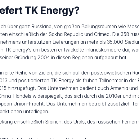
iefert TK Energy?
sich über ganz Russland, von großen Ballungsräumen wie Mosc
en einschließlich der Sakha Republic und Crimea. Die 358 rus
ehmens unterstützen Lieferungen an mehr als 35.000 Siedlung
en TK Energy's am besten entwickelte Inlandskorridore dar, was 
t seiner Gründung 2004 in diesen Regionen aufgebaut hat.
finierte Reihe von Zielen, die sich auf den postsowjetischen R
3 und positionierten TK Energy als frühen Teilnehmer in der Fr
2015 hinzugefügt. Das Unternehmen bedient auch Armenia und f
na-Handels widerspiegelt, das sich durch die 2010er und in d
uropean Union-Fracht. Das Unternehmen betreibt zusätzlich Te
Sanktionen unterliegen.
kung einschließlich Sibirien, des Urals, des russischen Ferne