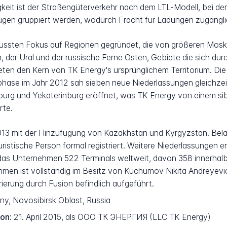
tigkeit ist der Straßengüterverkehr nach dem LTL-Modell, bei d
en gruppiert werden, wodurch Fracht für Ladungen zugänglich
sten Fokus auf Regionen gegründet, die von größeren Mosk
en, der Ural und der russische Ferne Osten, Gebiete die sich 
deten den Kern von TK Energy's ursprünglichem Territorium. Die
phase im Jahr 2012 sah sieben neue Niederlassungen gleichzei
burg und Yekaterinburg eröffnet, was TK Energy von einem sib
rte.
013 mit der Hinzufügung von Kazakhstan und Kyrgyzstan. Bel
juristische Person formal registriert. Weitere Niederlassungen
das Unternehmen 522 Terminals weltweit, davon 358 innerhalb 
en ist vollständig im Besitz von Kuchumov Nikita Andreyevic
ierung durch Fusion befindlich aufgeführt.
y, Novosibirsk Oblast, Russia
son:
21. April 2015, als ООО ТК ЭНЕРГИЯ (LLC TK Energy)