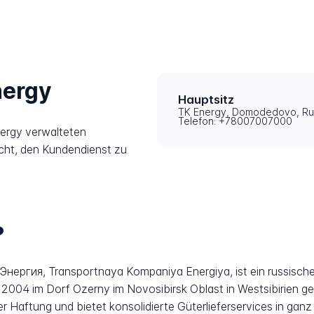
nergy
Hauptsitz
TK Energy, Domodedovo, Ru
Telefon: +78007007000
nergy verwalteten
icht, den Kundendienst zu
?
 Энергия, Transportnaya Kompaniya Energiya, ist ein russisch
 2004 im Dorf Ozerny im Novosibirsk Oblast in Westsibirien 
er Haftung und bietet konsolidierte Güterlieferservices in gan