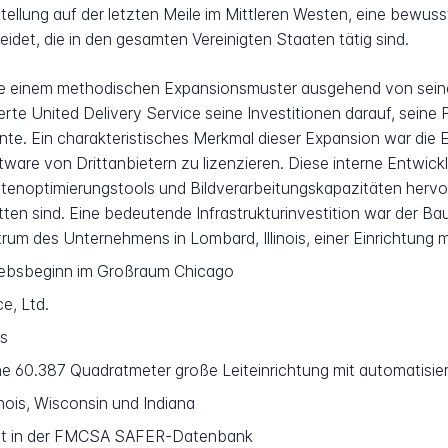
Zustellung auf der letzten Meile im Mittleren Westen, eine bewu
idet, die in den gesamten Vereinigten Staaten tätig sind.
 einem methodischen Expansionsmuster ausgehend von seinen
te United Delivery Service seine Investitionen darauf, seine Pr
te. Ein charakteristisches Merkmal dieser Expansion war die
oftware von Drittanbietern zu lizenzieren. Diese interne Entwi
optimierungstools und Bildverarbeitungskapazitäten hervor, 
n sind. Eine bedeutende Infrastrukturinvestition war der Bau
um des Unternehmens in Lombard, Illinois, einer Einrichtung 
riebsbeginn im Großraum Chicago
e, Ltd.
is
eine 60.387 Quadratmeter große Leiteinrichtung mit automatis
inois, Wisconsin und Indiana
ert in der FMCSA SAFER-Datenbank