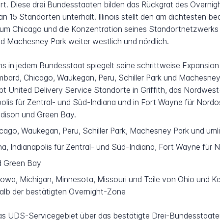
riert. Diese drei Bundesstaaten bilden das Rückgrat des Overn
n 15 Standorten unterhält. Illinois stellt den am dichtesten b
um Chicago und die Konzentration seines Standortnetzwerks
 Machesney Park weiter westlich und nördlich.
in jedem Bundesstaat spiegelt seine schrittweise Expansion ü
 Lombard, Chicago, Waukegan, Peru, Schiller Park und Machesne
bt United Delivery Service Standorte in Griffith, das Nordwest
olis für Zentral- und Süd-Indiana und in Fort Wayne für Nordo
dison und Green Bay.
ago, Waukegan, Peru, Schiller Park, Machesney Park und uml
na, Indianapolis für Zentral- und Süd-Indiana, Fort Wayne für 
d Green Bay
owa, Michigan, Minnesota, Missouri und Teile von Ohio und Ke
alb der bestätigten Overnight-Zone
 das UDS-Servicegebiet über das bestätigte Drei-Bundesstaat