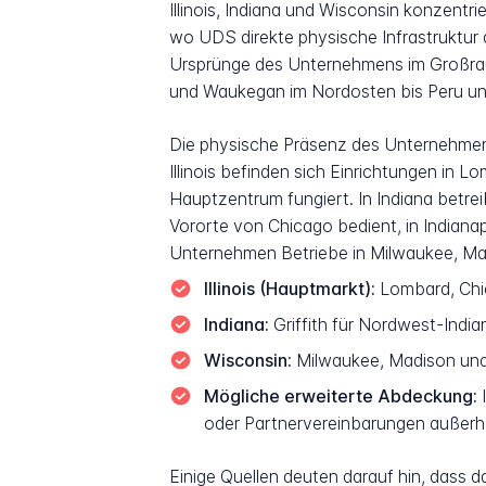
Illinois, Indiana und Wisconsin konzent
wo UDS direkte physische Infrastruktur a
Ursprünge des Unternehmens im Großra
und Waukegan im Nordosten bis Peru und
Die physische Präsenz des Unternehmens 
Illinois befinden sich Einrichtungen in
Hauptzentrum fungiert. In Indiana betrei
Vororte von Chicago bedient, in Indianap
Unternehmen Betriebe in Milwaukee, Ma
Illinois (Hauptmarkt):
Lombard, Chic
Indiana:
Griffith für Nordwest-India
Wisconsin:
Milwaukee, Madison un
Mögliche erweiterte Abdeckung:
I
oder Partnervereinbarungen außerh
Einige Quellen deuten darauf hin, dass