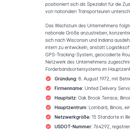
positioniert sich als Spezialist für die 
von nationalen Transporteuren untersche
Das Wachstum des Unternehmens folgte
nationale Größe anzustreben, konzentrier
sich nach Wisconsin und Indiana ausdehn
intern zu entwickeln, anstatt Logistiks
GPS-Tracking-System, geocodierte Routen
Netzwerk des Unternehmens zugeschnitte
Förderbandsortiersystems im Hauptzentr
Gründung:
8. August 1972, mit Bet
Firmenname:
United Delivery Servic
Hauptsitz:
Oak Brook Terrace, Illino
Hauptzentrum:
Lombard, Illinois, 
Netzwerkgröße:
15 Standorte in Ill
USDOT-Nummer:
764292, registri