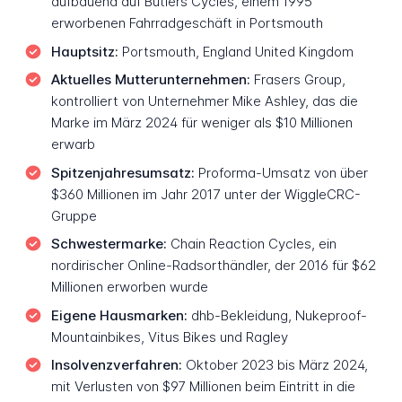
aufbauend auf Butlers Cycles, einem 1995
erworbenen Fahrradgeschäft in Portsmouth
Hauptsitz:
Portsmouth, England United Kingdom
Aktuelles Mutterunternehmen:
Frasers Group,
kontrolliert von Unternehmer Mike Ashley, das die
Marke im März 2024 für weniger als $10 Millionen
erwarb
Spitzenjahresumsatz:
Proforma-Umsatz von über
$360 Millionen im Jahr 2017 unter der WiggleCRC-
Gruppe
Schwestermarke:
Chain Reaction Cycles, ein
nordirischer Online-Radsorthändler, der 2016 für $62
Millionen erworben wurde
Eigene Hausmarken:
dhb-Bekleidung, Nukeproof-
Mountainbikes, Vitus Bikes und Ragley
Insolvenzverfahren:
Oktober 2023 bis März 2024,
mit Verlusten von $97 Millionen beim Eintritt in die