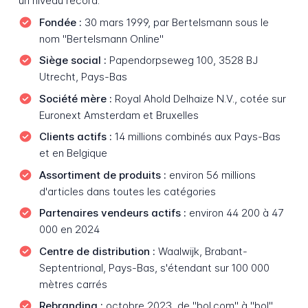
un niveau record.
Fondée :
30 mars 1999, par Bertelsmann sous le
nom "Bertelsmann Online"
Siège social :
Papendorpseweg 100, 3528 BJ
Utrecht, Pays-Bas
Société mère :
Royal Ahold Delhaize N.V., cotée sur
Euronext Amsterdam et Bruxelles
Clients actifs :
14 millions combinés aux Pays-Bas
et en Belgique
Assortiment de produits :
environ 56 millions
d'articles dans toutes les catégories
Partenaires vendeurs actifs :
environ 44 200 à 47
000 en 2024
Centre de distribution :
Waalwijk, Brabant-
Septentrional, Pays-Bas, s'étendant sur 100 000
mètres carrés
Rebranding :
octobre 2023, de "bol.com" à "bol"