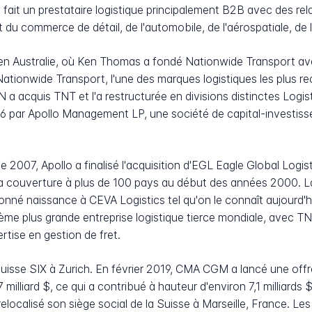
 fait un prestataire logistique principalement B2B avec des re
du commerce de détail, de l'automobile, de l'aérospatiale, de l
n Australie, où Ken Thomas a fondé Nationwide Transport avec
tionwide Transport, l'une des marques logistiques les plus r
 acquis TNT et l'a restructurée en divisions distinctes Logis
06 par Apollo Management LP, une société de capital-investis
 2007, Apollo a finalisé l'acquisition d'EGL Eagle Global Logis
a couverture à plus de 100 pays au début des années 2000. L
nné naissance à CEVA Logistics tel qu'on le connaît aujourd'hu
e plus grande entreprise logistique tierce mondiale, avec TN
tise en gestion de fret.
isse SIX à Zurich. En février 2019, CMA CGM a lancé une offre
7 milliard $, ce qui a contribué à hauteur d'environ 7,1 milliards
elocalisé son siège social de la Suisse à Marseille, France. Le