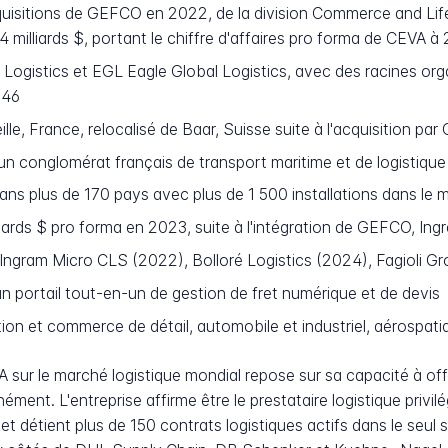
uisitions de GEFCO en 2022, de la division Commerce and Lif
 milliards $, portant le chiffre d'affaires pro forma de CEVA à 
 Logistics et EGL Eagle Global Logistics, avec des racines or
946
lle, France, relocalisé de Baar, Suisse suite à l'acquisition 
conglomérat français de transport maritime et de logistique
ns plus de 170 pays avec plus de 1 500 installations dans le
iards $ pro forma en 2023, suite à l'intégration de GEFCO, Ing
gram Micro CLS (2022), Bolloré Logistics (2024), Fagioli G
 portail tout-en-un de gestion de fret numérique et de devis
 et commerce de détail, automobile et industriel, aérospatia
sur le marché logistique mondial repose sur sa capacité à offr
ément. L'entreprise affirme être le prestataire logistique privil
et détient plus de 150 contrats logistiques actifs dans le seul