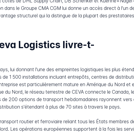
ux côtés de DHL Supply Chain, DB Schenker et Kuehne+Nagel 
ion dans le Groupe CMA CGM lui donne un accès direct à l'un d
tage structurel qui la distingue de la plupart des prestataire
va Logistics livre-t-
ys, lui donnant l'une des empreintes logistiques les plus éten
e 1 500 installations incluant entrepôts, centres de distribu
entreprise est particulièrement mature en Amérique du Nord et 
e du Nord, le réseau terrestre de CEVA connecte le Canada, le
lus de 200 options de transport hebdomadaires rayonnent vers
tribution s'étendant à plus de 70 sites à travers le pays.
ansport routier et ferroviaire reliant tous les États membres d
Nord. Les opérations européennes supportent à la fois les serv