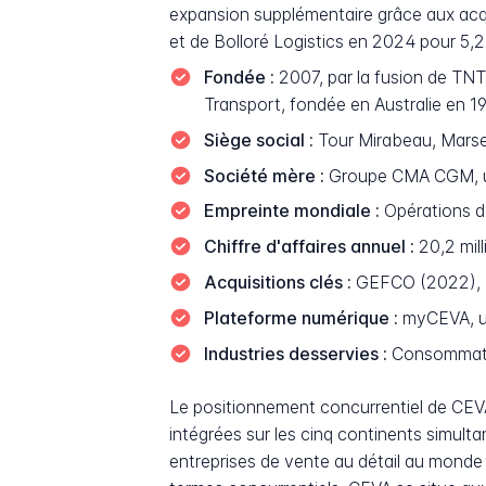
expansion supplémentaire grâce aux acq
et de Bolloré Logistics en 2024 pour 5,24
Fondée :
2007, par la fusion de TNT
Transport, fondée en Australie en 1
Siège social :
Tour Mirabeau, Marsei
Société mère :
Groupe CMA CGM, un 
Empreinte mondiale :
Opérations da
Chiffre d'affaires annuel :
20,2 mill
Acquisitions clés :
GEFCO (2022), In
Plateforme numérique :
myCEVA, un
Industries desservies :
Consommation
Le positionnement concurrentiel de CEVA 
intégrées sur les cinq continents simultan
entreprises de vente au détail au monde 