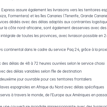
 Express assure également les livraisons vers les territoires esp
biza, Formentera) et les îles Canaries (Tenerife, Grande Canar
vices dédiés avec des délais adaptés aux contraintes logistiq
sur la côte nord-africaine, sont également desservies avec des
ntégrale de toutes les provinces, avec livraison possible en 2
ys continental dans le cadre du service Paq 24, grâce à la pro
des délais de 48 à 72 heures ouvrées selon le service choisi
ec des délais variables selon l'île de destination
deuxième jour ouvrable pour ces territoires frontaliers
aves espagnoles en Afrique du Nord avec délais spécifiques
ervis à travers le monde, de l'Europe aux Amériques en passant
ose une couverture mondiale impressionnante avec des livraison