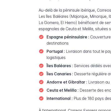
Au-delà de la péninsule ibérique, Correos
Les îles Baléares (Majorque, Minorque, I
La Gomera, El Hierro) bénéficient de ser
espagnoles de Ceuta et Melilla, situées 
Espagne péninsulaire :
Couverture i
destinations
Portugal :
Livraison dans tout le pa
logistiques
Îles Baléares :
Services dédiés avec 
Îles Canaries :
Desserte régulière av
Andorre et Gibraltar :
Livraison au 
Ceuta et Melilla :
Desserte des encl
International :
Plus de 180 pays dess
À l'international, Correos Express prop