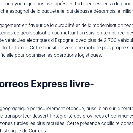
r à une dynamique positive après les turbulences liées à la pan
hé espagnol de la paqueterie, qui dépasse désormais le milliar
agement en faveur de la durabilité et de la modernisation tec
tèmes de géolocalisation permettant un suivi en temps réel de
de véhicules électriques d'Espagne, avec plus de 2 700 véhicu
 flotte totale. Cette transition vers une mobilité plus propre
ificielle pour optimiser les opérations logistiques.
rreos Express livre-
ographique particulièrement étendue, aussi bien sur le territoi
, le transporteur dessert l'intégralité des provinces et comm
ones rurales les plus reculées. Cette présence capillaire const
l historique de Correos.