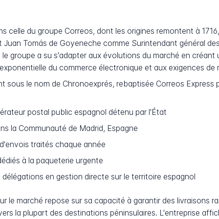
ns celle du groupe Correos, dont les origines remontent à 1716, l
 Juan Tomás de Goyeneche comme Surintendant général des pos
e, le groupe a su s'adapter aux évolutions du marché en créant
ce exponentielle du commerce électronique et aux exigences d
nt sous le nom de Chronoexprés, rebaptisée Correos Express po
rateur postal public espagnol détenu par l'État
ans la Communauté de Madrid, Espagne
 d'envois traités chaque année
édiés à la paqueterie urgente
délégations en gestion directe sur le territoire espagnol
 le marché repose sur sa capacité à garantir des livraisons rap
rs la plupart des destinations péninsulaires. L'entreprise affi