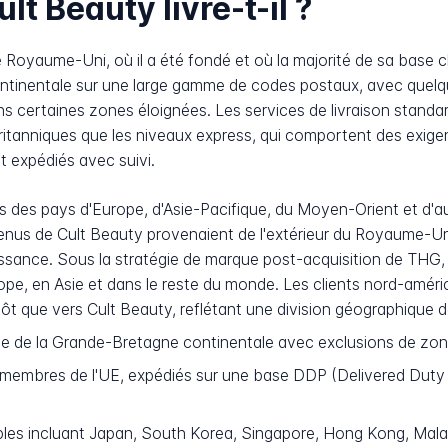
t Beauty livre-t-il ?
 Royaume-Uni, où il a été fondé et où la majorité de sa base cl
ntinentale sur une large gamme de codes postaux, avec quelqu
ns certaines zones éloignées. Les services de livraison standar
itanniques que les niveaux express, qui comportent des exigen
nt expédiés avec suivi.
ers des pays d'Europe, d'Asie-Pacifique, du Moyen-Orient et d'a
nus de Cult Beauty provenaient de l'extérieur du Royaume-Uni
ssance. Sous la stratégie de marque post-acquisition de THG, 
pe, en Asie et dans le reste du monde. Les clients nord-améric
t que vers Cult Beauty, reflétant une division géographique dé
 de la Grande-Bretagne continentale avec exclusions de zone
 membres de l'UE, expédiés sur une base DDP (Delivered Duty 
ples incluant Japan, South Korea, Singapore, Hong Kong, Mala