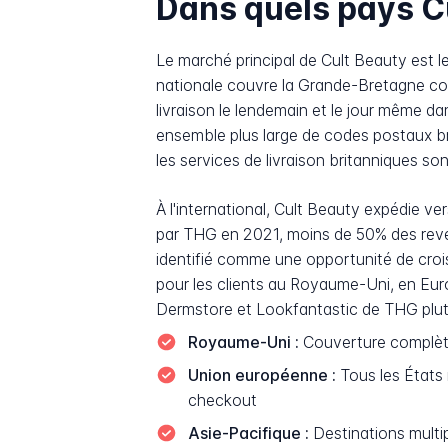
Dans quels pays Cul
Le marché principal de Cult Beauty est le
nationale couvre la Grande-Bretagne co
livraison le lendemain et le jour même da
ensemble plus large de codes postaux br
les services de livraison britanniques so
À l'international, Cult Beauty expédie v
par THG en 2021, moins de 50% des reve
identifié comme une opportunité de croi
pour les clients au Royaume-Uni, en Euro
Dermstore et Lookfantastic de THG plutô
Royaume-Uni :
Couverture complète
Union européenne :
Tous les États
checkout
Asie-Pacifique :
Destinations multi