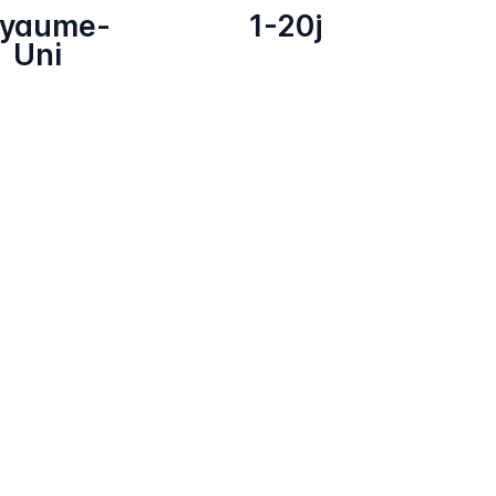
oyaume-
1-20j
Uni