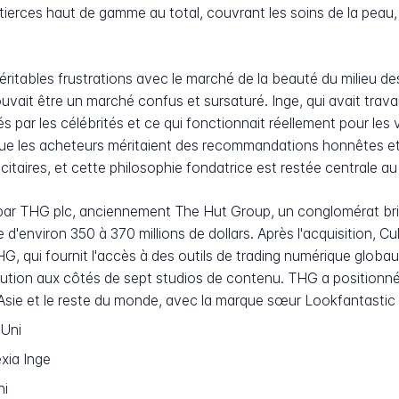
ierces haut de gamme au total, couvrant les soins de la peau, l
e véritables frustrations avec le marché de la beauté du milieu
ouvait être un marché confus et sursaturé. Inge, qui avait tra
sés par les célébrités et ce qui fonctionnait réellement pour l
que les acheteurs méritaient des recommandations honnêtes e
citaires, et cette philosophie fondatrice est restée centrale au 
 par THG plc, anciennement The Hut Group, un conglomérat b
d'environ 350 à 370 millions de dollars. Après l'acquisition, Cu
G, qui fournit l'accès à des outils de trading numérique glob
ribution aux côtés de sept studios de contenu. THG a positio
'Asie et le reste du monde, avec la marque sœur Lookfantastic
Uni
xia Inge
ni