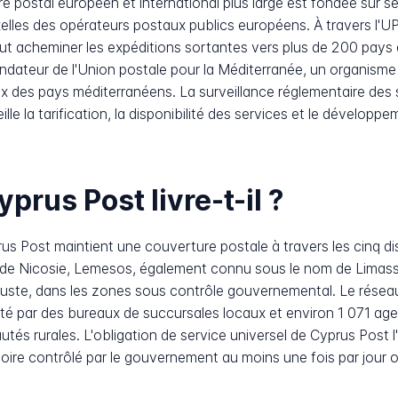
e postal européen et international plus large est fondée sur se
xelles des opérateurs postaux publics européens. À travers l'U
eut acheminer les expéditions sortantes vers plus de 200 pays à
dateur de l'Union postale pour la Méditerranée, un organisme 
x des pays méditerranéens. La surveillance réglementaire des
e la tarification, la disponibilité des services et le développ
rus Post livre-t-il ?
us Post maintient une couverture postale à travers les cinq di
 de Nicosie, Lemesos, également connu sous le nom de Limass
te, dans les zones sous contrôle gouvernemental. Le réseau
été par des bureaux de succursales locaux et environ 1 071 age
tés rurales. L'obligation de service universel de Cyprus Post l
itoire contrôlé par le gouvernement au moins une fois par jour 