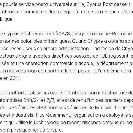
pour le service postal universel sur l'île, Cyprus Post dessert le
érateurs de commerce électronique à travers un réseau couvran
blique.
de Cyprus Post remontent à 1878, lorsque la Grande-Bretagne a 
les normes coloniales britanniques. Quand Chypre a obtenu so
ter ce réseau sous sa propre administration. L'adhésion de Ch
staux s'aligne avec les directives postales de l'UE régissant l
rnisée et une orientation commerciale accrue, le département
n nouveau logo comportant le cor postal et l'emblème de la R
le en 2011.
tion a introduit plusieurs ajouts notables à son infrastructure 
automatisés 24h/24 et 7j/7, et est devenu l'un des premiers dé
te de véhicules GPS pour ses véhicules de livraison. Le projet
yés et industriels. Plus récemment, l'organisation a déployé le
t qui utilise la technologie de reconnaissance optique de carac
rrivent physiquement à Chypre.