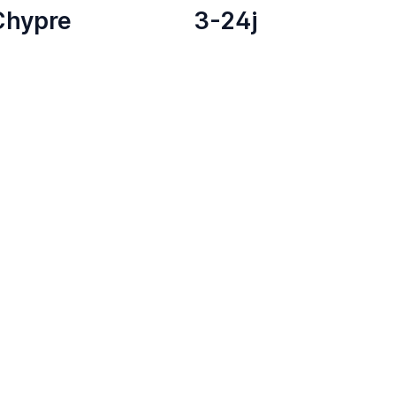
Chypre
3-24j