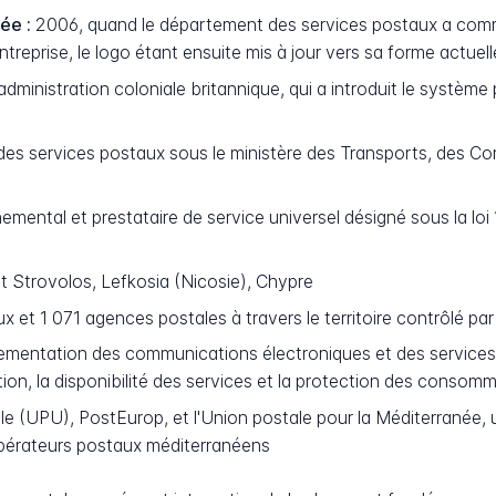
ée :
2006, quand le département des services postaux a com
ntreprise, le logo étant ensuite mis à jour vers sa forme actuel
administration coloniale britannique, qui a introduit le système 
s services postaux sous le ministère des Transports, des Co
ntal et prestataire de service universel désigné sous la loi 
 Strovolos, Lefkosia (Nicosie), Chypre
 et 1 071 agences postales à travers le territoire contrôlé p
ementation des communications électroniques et des services
tion, la disponibilité des services et la protection des consom
le (UPU), PostEurop, et l'Union postale pour la Méditerranée, u
opérateurs postaux méditerranéens