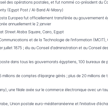
onseil des opérations postales, et fut nommé co-président du C
rity (Egypt Post / Al-Barid Al-Masry)
Posta Europea fut officiellement transférée au gouvernement
brée annuellement le 2 janvier
t Street Ataba Square, Cairo, Egypt
Communications et de la Technologie de l'information (MCIT)
 juillet 1875 ; élu au Conseil d'administration et au Conseil d
oste dans tous les gouvernorats égyptiens, 100 bureaux de p
 millions de comptes d'épargne gérés ; plus de 20 millions de 
), une filiale axée sur le commerce électronique avec un taux
abe, Union postale euro-méditerranéenne et l'initiative d'écha