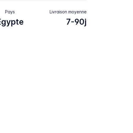
Pays
Livraison moyenne
Égypte
7-90j