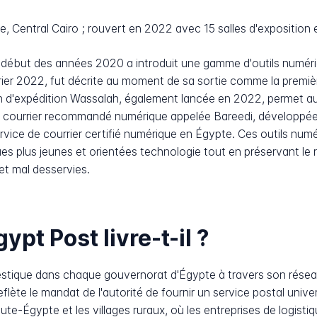
, Central Cairo ; rouvert en 2022 avec 15 salles d'exposition 
 début des années 2020 a introduit une gamme d'outils numériq
vrier 2022, fut décrite au moment de sa sortie comme la premiè
n d'expédition Wassalah, également lancée en 2022, permet aux
e courrier recommandé numérique appelée Bareedi, développé
vice de courrier certifié numérique en Égypte. Ces outils numér
s plus jeunes et orientées technologie tout en préservant le rô
et mal desservies.
pt Post livre-t-il ?
stique dans chaque gouvernorat d'Égypte à travers son résea
flète le mandat de l'autorité de fournir un service postal univer
e-Égypte et les villages ruraux, où les entreprises de logisti