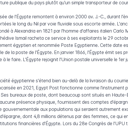
ture publique du pays plutôt qu'un simple transporteur de courr
isée de l'Égypte remontent à environ 2000 av. J.-C., durant l'èr
ées le long du Nil par voie fluviale sous escorte armée. L'ancê
ondé à Alexandria en 1821 par l'homme d'affaires italien Carlo
hédive Ismail racheta ce service à ses exploitants le 29 octobre
rnement égyptien et renommée Poste Egyptienne. Cette date 
de la poste de l'Égypte. En janvier 1866, l'Égypte émit ses p
 le faire. L'Égypte rejoignit l'Union postale universelle le 1er
ociété égyptienne s'étend bien au-delà de la livraison du courr
arisée en 2021, Egypt Post fonctionne comme l'instrument prin
 Ses bureaux de poste, dont beaucoup sont situés en Haute-Ég
ucune présence physique, fournissent des comptes d'épargne,
le gouvernementale aux populations qui seraient autrement exc
s d'épargne, dont 4,8 millions détenus par des femmes, ce qui e
nstitutions financières d'Égypte. Lors du 28e Congrès de l'UP