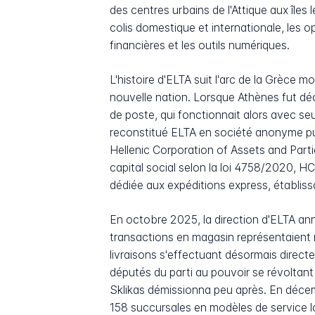
des centres urbains de l'Attique aux îles 
colis domestique et internationale, les o
financières et les outils numériques.
L'histoire d'ELTA suit l'arc de la Grèce
nouvelle nation. Lorsque Athènes fut décl
de poste, qui fonctionnait alors avec se
reconstitué ELTA en société anonyme publ
Hellenic Corporation of Assets and Par
capital social selon la loi 4758/2020, H
dédiée aux expéditions express, établi
En octobre 2025, la direction d'ELTA an
transactions en magasin représentaient
livraisons s'effectuant désormais direct
députés du parti au pouvoir se révoltant
Sklikas démissionna peu après. En décem
158 succursales en modèles de service loc