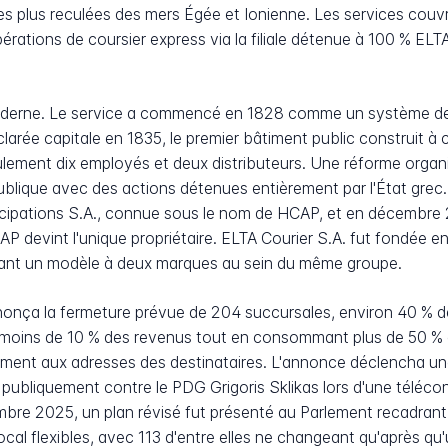
les plus reculées des mers Égée et Ionienne. Les services couvren
pérations de coursier express via la filiale détenue à 100 % ELTA
 moderne. Le service a commencé en 1828 comme un système de ca
arée capitale en 1835, le premier bâtiment public construit à cet
ulement dix employés et deux distributeurs. Une réforme organ
ique avec des actions détenues entièrement par l'État grec. En
ticipations S.A., connue sous le nom de HCAP, et en décembre
CAP devint l'unique propriétaire. ELTA Courier S.A. fut fondée
ssant un modèle à deux marques au sein du même groupe.
nonça la fermeture prévue de 204 succursales, environ 40 % de 
 moins de 10 % des revenus tout en consommant plus de 50 %
ement aux adresses des destinataires. L'annonce déclencha une
 publiquement contre le PDG Grigoris Sklikas lors d'une téléc
bre 2025, un plan révisé fut présenté au Parlement recadrant
al flexibles, avec 113 d'entre elles ne changeant qu'après qu'u