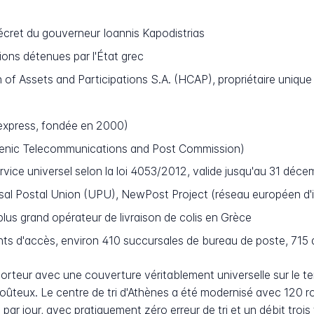
cret du gouverneur Ioannis Kapodistrias
ons détenues par l'État grec
 of Assets and Participations S.A. (HCAP), propriétaire uniq
 express, fondée en 2000)
enic Telecommunications and Post Commission)
rvice universel selon la loi 4053/2012, valide jusqu'au 31 dé
sal Postal Union (UPU), NewPost Project (réseau européen d'
us grand opérateur de livraison de colis en Grèce
nts d'accès, environ 410 succursales de bureau de poste, 715 
eur avec une couverture véritablement universelle sur le territ
oûteux. Le centre de tri d'Athènes a été modernisé avec 120 
 par jour, avec pratiquement zéro erreur de tri et un débit trois