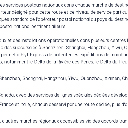
des services postaux nationaux dans chaque marché de destinati
porteur désigné pour cette route et ce niveau de service partic
pratiques standard de l'opérateur postal national du pays du de
ostal national pertinent ailleurs.
aux et des installations opérationnelles dans plusieurs centres
vec des succursales à Shenzhen, Shanghai, Hangzhou, Yiwu, 
rmet à Flyt Express de collecter les expéditions de marchands
 notamment le Delta de la Rivière des Perles, le Delta du Fleuv
henzhen, Shanghai, Hangzhou, Yiwu, Quanzhou, Xiamen, Cha
anada, avec des services de lignes spéciales dédiées dévelo
ance et Italie, chacun desservi par une route dédiée, plus d'
t d'autres marchés régionaux accessibles via des accords tran