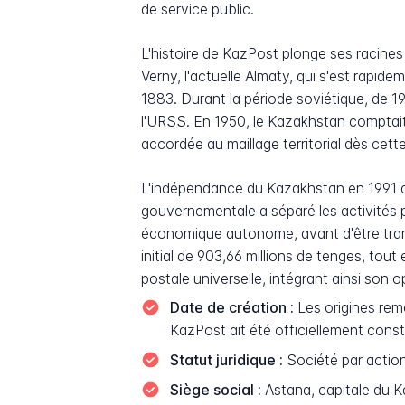
de service public.
L'histoire de KazPost plonge ses racines
Verny, l'actuelle Almaty, qui s'est rap
1883. Durant la période soviétique, de 1
l'URSS. En 1950, le Kazakhstan comptait
accordée au maillage territorial dès cet
L'indépendance du Kazakhstan en 1991 a 
gouvernementale a séparé les activités 
économique autonome, avant d'être tran
initial de 903,66 millions de tenges, to
postale universelle, intégrant ainsi son 
Date de création :
Les origines rem
KazPost ait été officiellement con
Statut juridique :
Société par action
Siège social :
Astana, capitale du 