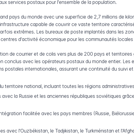
 aux services postaux pour l'ensemble de la population.
nd pays du monde avec une superficie de 2,7 millions de kilomè
frastructure capable de couvrir ce vaste territoire caractéris
parfois extrêmes. Les bureaux de poste implantés dans les zone
 centres d'activité économique pour les communautés locales 
ition de courrier et de colis vers plus de 200 pays et territoire
n conclus avec les opérateurs postaux du monde entier. Les en
 postales internationales, assurant une continuité du suivi et 
 territoire national, incluant toutes les régions administratives
s avec la Russie et les anciennes républiques soviétiques grâce
ntégration facilitée avec les pays membres (Russie, Biélorussie
s avec l'Ouzbékistan, le Tadjikistan, le Turkménistan et l'Afgh