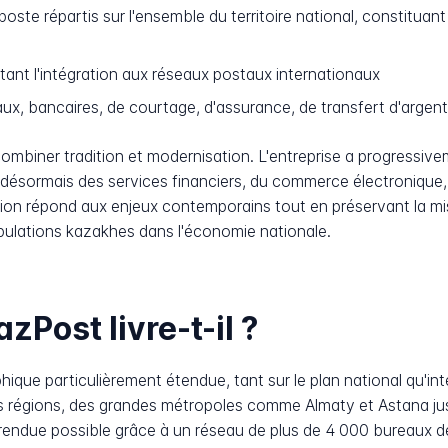
ste répartis sur l'ensemble du territoire national, constituan
ant l'intégration aux réseaux postaux internationaux
x, bancaires, de courtage, d'assurance, de transfert d'argent
ombiner tradition et modernisation. L'entreprise a progressivem
ésormais des services financiers, du commerce électronique, d
tion répond aux enjeux contemporains tout en préservant la m
populations kazakhes dans l'économie nationale.
Post livre-t-il ?
ue particulièrement étendue, tant sur le plan national qu'inter
 des régions, des grandes métropoles comme Almaty et Astana jus
 rendue possible grâce à un réseau de plus de 4 000 bureaux d