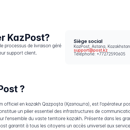
r KazPost?
Siège social
e processus de livraison géré
KazPost, Astana, Kazakhstan
support@post.kz
ur support client.
Téléphone: +77272590605
Post ?
officiel en kazakh Qazpoşta (Қазпошта), est l'opérateur post
nstitue un pilier essentiel des infrastructures de communicati
 sur l'ensemble du vaste territoire kazakh. Présente dans les 
zPost garantit à tous les citoyens un accès universel aux serv