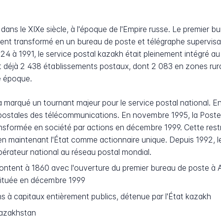
 dans le XIXe siècle, à l'époque de l'Empire russe. Le premier 
idement transformé en un bureau de poste et télégraphe superv
924 à 1991, le service postal kazakh était pleinement intégré 
 déjà 2 438 établissements postaux, dont 2 083 en zones rura
te époque.
marqué un tournant majeur pour le service postal national. En
postales des télécommunications. En novembre 1995, la Poste
sformée en société par actions en décembre 1999. Cette restr
ut en maintenant l'État comme actionnaire unique. Depuis 1992,
opérateur national au réseau postal mondial.
ontent à 1860 avec l'ouverture du premier bureau de poste à A
stituée en décembre 1999
s à capitaux entièrement publics, détenue par l'État kazakh
Kazakhstan