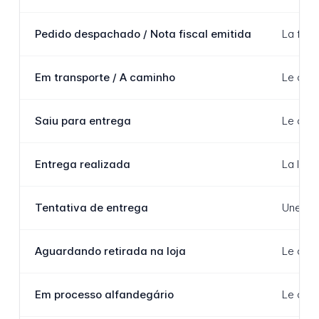
Pedido despachado / Nota fiscal emitida
La fact
Em transporte / A caminho
Le coli
Saiu para entrega
Le coli
Entrega realizada
La livr
Tentativa de entrega
Une ten
Aguardando retirada na loja
Le coli
Em processo alfandegário
Le coli