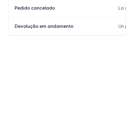
Pedido cancelado
La comm
Devolução em andamento
Un proc