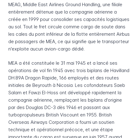
MEAG, Middle East Airlines Ground Handling, une filiale
entièrement détenue que la compagnie aérienne a
créée en 1999 pour consolider ses capacités logistiques
au sol. Tout le fret circule comme cargo de soute dans
les cales du pont inférieur de la flotte entièrement Airbus
de passagers de MEA, ce qui signifie que le transporteur
n'exploite aucun avion-cargo dédié.
MEA a été constituée le 31 mai 1945 et a lancé ses
opérations de vol fin 1945 avec trois biplans de Havilland
DH.89A Dragon Rapide, 166 employés et des routes
initiales de Beyrouth à Nicosia. Les cofondateurs Saeb
Salam et Fawzi El-Hoss ont développé rapidement la
compagnie aérienne, remplaçant les biplans d'origine
par des Douglas DC-3 dès 1946 et passant aux
turbopropulseurs British Viscount en 1955. British
Overseas Airways Corporation a fourni un soutien
technique et opérationnel précoce, et une étape
importante du cargo est survenue en juin 1957 quand