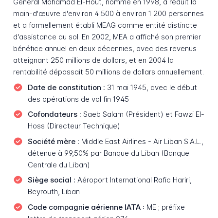
Général Mohamad El-Hout, nommé en 1998, a réduit la
main-d'œuvre d'environ 4 500 à environ 1 200 personnes
et a formellement établi MEAG comme entité distincte
d'assistance au sol. En 2002, MEA a affiché son premier
bénéfice annuel en deux décennies, avec des revenus
atteignant 250 millions de dollars, et en 2004 la
rentabilité dépassait 50 millions de dollars annuellement.
Date de constitution :
31 mai 1945, avec le début
des opérations de vol fin 1945
Cofondateurs :
Saeb Salam (Président) et Fawzi El-
Hoss (Directeur Technique)
Société mère :
Middle East Airlines - Air Liban S.A.L.,
détenue à 99,50% par Banque du Liban (Banque
Centrale du Liban)
Siège social :
Aéroport International Rafic Hariri,
Beyrouth, Liban
Code compagnie aérienne IATA :
ME ; préfixe