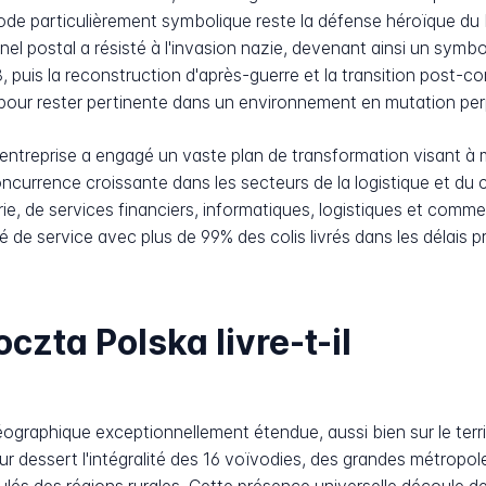
sode particulièrement symbolique reste la défense héroïque du
l postal a résisté à l'invasion nazie, devenant ainsi un symbol
 puis la reconstruction d'après-guerre et la transition post
our rester pertinente dans un environnement en mutation per
'entreprise a engagé un vaste plan de transformation visant à
concurrence croissante dans les secteurs de la logistique et du
e, de services financiers, informatiques, logistiques et comme
té de service avec plus de 99% des colis livrés dans les délais p
czta Polska livre-t-il
raphique exceptionnellement étendue, aussi bien sur le territo
teur dessert l'intégralité des 16 voïvodies, des grandes métro