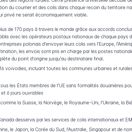
culés des régions rurales. Cette présence universelle découle d
ibution du courrier et des colis dans chaque recoin du territoire 
r privé ne serait économiquement viable.
 plus de 170 pays à travers le monde grâce aux accords conclus
tablis avec les opérateurs postaux nationaux de chaque pays d
ntreprises polonais d'envoyer leurs colis vers l'Europe, l'Améri
stination, les envois sont pris en charge par les postes nationale
ète du point d'origine jusqu'au destinataire final.
16 voïvodies, incluant toutes les communes urbaines et rurale
tous les États membres de l'UE sans formalités douanières pour
 et 6 jours ouvrables
omme la Suisse, la Norvège, le Royaume-Uni, l'Ukraine, la Biél
anada desservis par les services de colis internationaux et E
hine, le Japon, la Corée du Sud, l'Australie, Singapour et de n