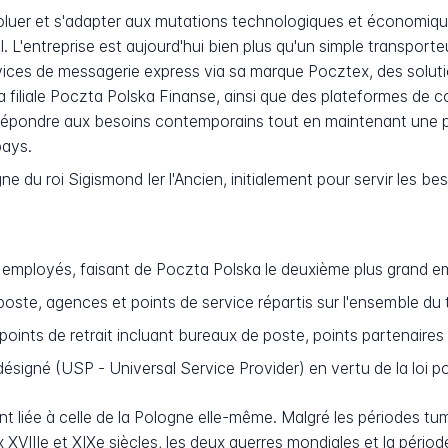
évoluer et s'adapter aux mutations technologiques et économiq
 L'entreprise est aujourd'hui bien plus qu'un simple transporteur
ices de messagerie express via sa marque Pocztex, des soluti
 sa filiale Poczta Polska Finanse, ainsi que des plateformes de
de répondre aux besoins contemporains tout en maintenant une 
pays.
ne du roi Sigismond Ier l'Ancien, initialement pour servir les 
employés, faisant de Poczta Polska le deuxième plus grand e
ste, agences et points de service répartis sur l'ensemble du t
oints de retrait incluant bureaux de poste, points partenaires
ésigné (USP - Universal Service Provider) en vertu de la loi 
nt liée à celle de la Pologne elle-même. Malgré les périodes t
x XVIIIe et XIXe siècles, les deux guerres mondiales et la pério