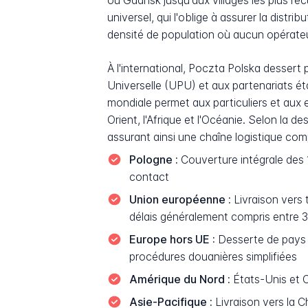
ou Gdańsk jusqu'aux villages les plus re
universel, qui l'oblige à assurer la distr
densité de population où aucun opérateu
À l'international, Poczta Polska dessert
Universelle (UPU) et aux partenariats é
mondiale permet aux particuliers et aux e
Orient, l'Afrique et l'Océanie. Selon la de
assurant ainsi une chaîne logistique compl
Pologne :
Couverture intégrale des 
contact
Union européenne :
Livraison vers 
délais généralement compris entre 3
Europe hors UE :
Desserte de pays c
procédures douanières simplifiées
Amérique du Nord :
États-Unis et C
Asie-Pacifique :
Livraison vers la C