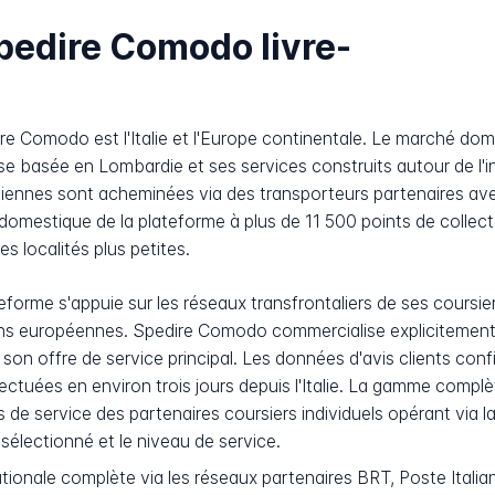
pedire Comodo livre-
ire Comodo est l'Italie et l'Europe continentale. Le marché dome
rise basée en Lombardie et ses services construits autour de l'
aliennes sont acheminées via des transporteurs partenaires ave
mestique de la plateforme à plus de 11 500 points de collecte
es localités plus petites.
teforme s'appuie sur les réseaux transfrontaliers de ses coursi
ons européennes. Spedire Comodo commercialise explicitement
son offre de service principal. Les données d'avis clients conf
fectuées en environ trois jours depuis l'Italie. La gamme comp
 de service des partenaires coursiers individuels opérant via 
 sélectionné et le niveau de service.
ionale complète via les réseaux partenaires BRT, Poste Italia