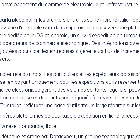
e développement du commerce électronique et l'infrastructur
ui la place parmi les premiers entrants sur le marché italien d
 évolué d'un simple outil de comparaison de prix vers une plat
ile dédiée pour iOS et Android, un suivi d'expédition en temps 
 opérateurs de commerce électronique. Des intégrations avec 
joutées pour aider les entreprises à gérer leurs flux de trai
iers.
ientèle distincts. Les particuliers et les expéditeurs occasion
se, en payant uniquement pour les expéditions qu'ils réservent 
merce électronique gérant des volumes sortants réguliers, pe
ion centralisé et des tarifs pré-négociés à travers le réseau d
Trustpilot, reflétant une base d'utilisateurs large répartie sur 
ières plateformes de courtage d'expédition en ligne lancées s
Varese, Lombardie, Italie
, détenue et créée par Dataexpert, un groupe technologique s