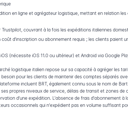
érique
ition en ligne et agrégateur logistique, mettant en relation les
 Trustpilot, couvrant à la fois les expéditions italiennes dome
oût d'inscription ou abonnement requis ; les clients paient un
iOS (nécessite iOS 11.0 ou ultérieur) et Android via Google Pla
hé logistique italien repose sur sa capacité à agréger les tari
 besoin pour les clients de maintenir des comptes séparés avec
 plateforme incluent BRT, également connu sous le nom de Barto
ses propres niveaux de service, délais de transit et zones de 
ervation d'une expédition. L'absence de frais d'abonnement à la
diteurs occasionnels qui n'expédient pas en volume suffisant p