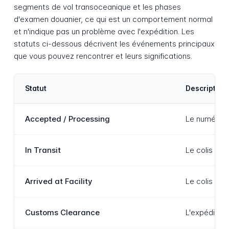
segments de vol transoceanique et les phases
d'examen douanier, ce qui est un comportement normal
et n'indique pas un problème avec l'expédition. Les
statuts ci-dessous décrivent les événements principaux
que vous pouvez rencontrer et leurs significations.
Statut
Description
Accepted / Processing
Le numéro de
In Transit
Le colis se 
Arrived at Facility
Le colis a a
Customs Clearance
L'expédition