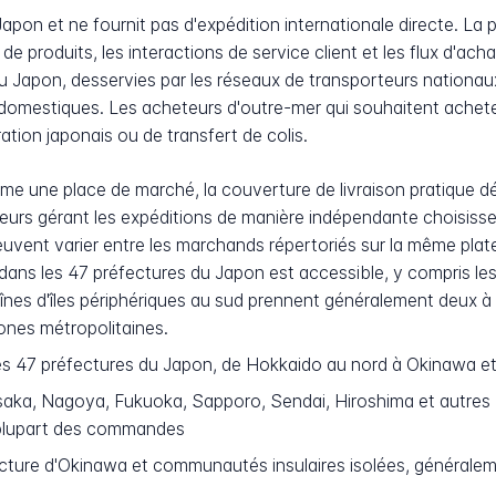
pon et ne fournit pas d'expédition internationale directe. La
s de produits, les interactions de service client et les flux d'a
 du Japon, desservies par les réseaux de transporteurs nation
omestiques. Les acheteurs d'outre-mer qui souhaitent acheter
ration japonais ou de transfert de colis.
me une place de marché, la couverture de livraison pratique 
eurs gérant les expéditions de manière indépendante choisissent
 peuvent varier entre les marchands répertoriés sur la même pla
ns les 47 préfectures du Japon est accessible, y compris les 
es d'îles périphériques au sud prennent généralement deux à tr
ones métropolitaines.
s 47 préfectures du Japon, de Hokkaido au nord à Okinawa et
ka, Nagoya, Fukuoka, Sapporo, Sendai, Hiroshima et autres z
 plupart des commandes
ture d'Okinawa et communautés insulaires isolées, généraleme