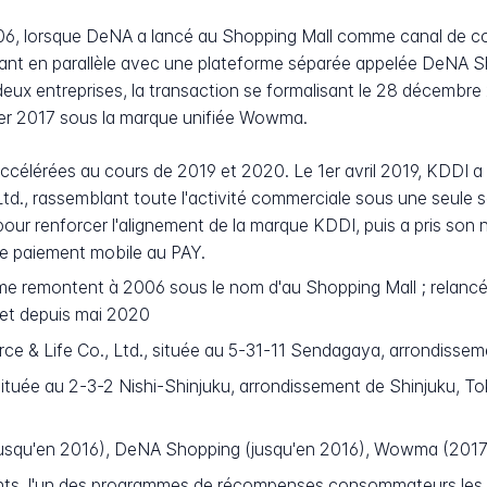
2006, lorsque DeNA a lancé au Shopping Mall comme canal de 
nt en parallèle avec une plateforme séparée appelée DeNA Sh
deux entreprises, la transaction se formalisant le 28 décembr
vier 2017 sous la marque unifiée Wowma.
 accélérées au cours de 2019 et 2020. Le 1er avril 2019, KDD
, rassemblant toute l'activité commerciale sous une seule soci
ur renforcer l'alignement de la marque KDDI, puis a pris son
de paiement mobile au PAY.
rme remontent à 2006 sous le nom d'au Shopping Mall ; relanc
ket depuis mai 2020
e & Life Co., Ltd., située au 5-31-11 Sendagaya, arrondisse
tuée au 2-3-2 Nishi-Shinjuku, arrondissement de Shinjuku, Toky
jusqu'en 2016), DeNA Shopping (jusqu'en 2016), Wowma (20
ts, l'un des programmes de récompenses consommateurs les pl