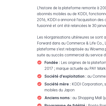
L'histoire de la plateforme remonte à 
abonnés mobiles au de KDDI, fonctionna
2016, KDDI a annoncé l'acquisition des 
fusionné et ont été relancées le 30 jan
Les réorganisations ultérieures se sont
Forward dans au Commerce & Life Co., Ltd.
plateforme s'est rebaptisée au Wowma po
suite au succès commercial du service 
Fondée :
Les origines de la platefo
2017 ; marque actuelle au PAY Mar
Société d'exploitation :
au Commerc
Société mère :
KDDI Corporation, si
mobiles du Japon
Anciens noms :
au Shopping Mall (
Programme de fidélité :
Ponta Poin