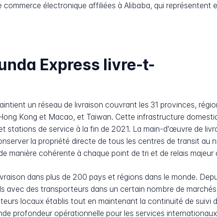
 commerce électronique affiliées à Alibaba, qui représentent 
nda Express livre-t-
ntient un réseau de livraison couvrant les 31 provinces, régio
e Hong Kong et Macao, et Taiwan. Cette infrastructure domest
et stations de service à la fin de 2021. La main-d'œuvre de liv
conserver la propriété directe de tous les centres de transit au
s de manière cohérente à chaque point de tri et de relais majeur
 livraison dans plus de 200 pays et régions dans le monde. Depu
mels avec des transporteurs dans un certain nombre de marchés 
ateurs locaux établis tout en maintenant la continuité de suivi
nde profondeur opérationnelle pour les services internationau