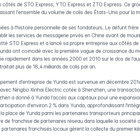
x côtés de STO Express, YTO Express et ZTO Express. Ce group
épassant l'ensemble du volume de colis des États-Unis pour la
ées à l'histoire personnelle de ses fondateurs. Le défunt frère
lir les services de messagerie privés en Chine avant de mouri
uitté STO Express et a lancé sa propre entreprise aux côtés d
 Yunda ont coïncidé avec la première vague de croissance du 
ée rapidement dans les années 2000 et 2010 sur le dos de l'a
aitait plus de 18,4 milliards de colis par an.
pement d'entreprise de Yunda est survenue en décembre 2016, 
e avec Ningbo Xinhai Electric cotée à Shenzhen, une transaction
enzhen a donné à Yunda l'accès aux capitaux pour une expansion
articipation d'environ 2 % dans Yunda, approfondissant l'intég
la place de Yunda parmi les partenaires transporteurs principa
e de franchise de partenaires réseau dans laquelle la société 
 partenaires franchisés locaux gèrent la collecte du premier kilo