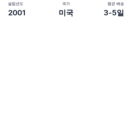
설립년도
국가
평균 배송
2001
미국
3-5일