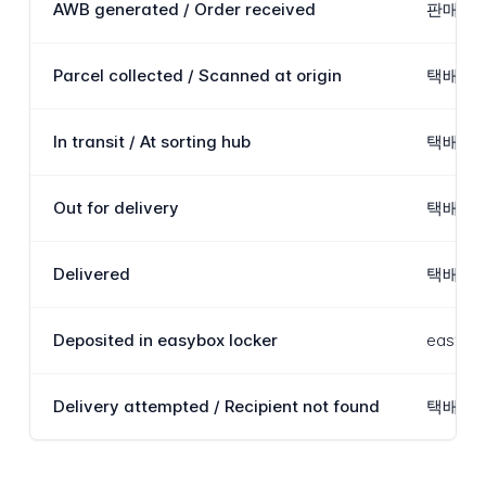
AWB generated / Order received
판매자 
Parcel collected / Scanned at origin
택배업체
In transit / At sorting hub
택배가 
Out for delivery
택배가 
Delivered
택배가 
Deposited in easybox locker
easy
Delivery attempted / Recipient not found
택배기사