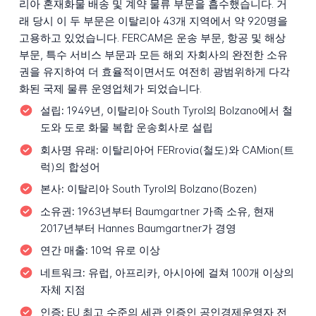
리아 혼재화물 배송 및 계약 물류 부문을 흡수했습니다. 거
래 당시 이 두 부문은 이탈리아 43개 지역에서 약 920명을
고용하고 있었습니다. FERCAM은 운송 부문, 항공 및 해상
부문, 특수 서비스 부문과 모든 해외 자회사의 완전한 소유
권을 유지하여 더 효율적이면서도 여전히 광범위하게 다각
화된 국제 물류 운영업체가 되었습니다.
설립:
1949년, 이탈리아 South Tyrol의 Bolzano에서 철
도와 도로 화물 복합 운송회사로 설립
회사명 유래:
이탈리아어
FERrovia
(철도)와
CAMion
(트
럭)의 합성어
본사:
이탈리아 South Tyrol의 Bolzano(Bozen)
소유권:
1963년부터 Baumgartner 가족 소유, 현재
2017년부터 Hannes Baumgartner가 경영
연간 매출:
10억 유로 이상
네트워크:
유럽, 아프리카, 아시아에 걸쳐 100개 이상의
자체 지점
인증:
EU 최고 수준의 세관 인증인 공인경제운영자 전