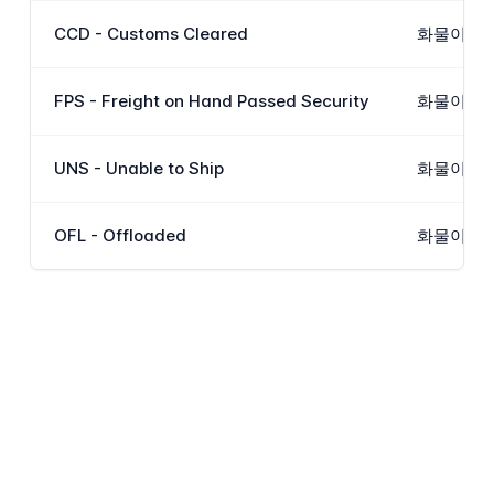
CCD - Customs Cleared
화물이 목
FPS - Freight on Hand Passed Security
화물이 검
UNS - Unable to Ship
화물이 예
OFL - Offloaded
화물이 적