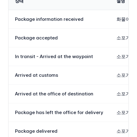
상태
설명
Package information received
화물이 I
Package accepted
소포가 I
In transit - Arrived at the waypoint
소포가 I
Arrived at customs
소포가 관
Arrived at the office of destination
소포가 수
Package has left the office for delivery
소포가 택
Package delivered
소포가 수