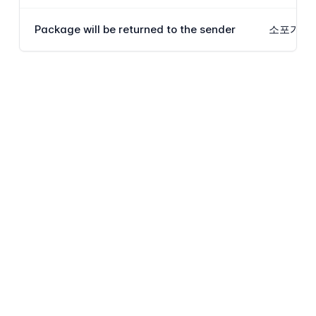
Package will be returned to the sender
소포가 배