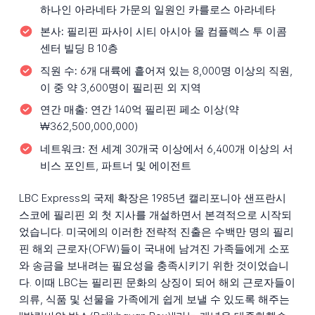
하나인 아라네타 가문의 일원인 카를로스 아라네타
본사:
필리핀 파사이 시티 아시아 몰 컴플렉스 투 이콤
센터 빌딩 B 10층
직원 수:
6개 대륙에 흩어져 있는 8,000명 이상의 직원,
이 중 약 3,600명이 필리핀 외 지역
연간 매출:
연간 140억 필리핀 페소 이상(약
₩362,500,000,000)
네트워크:
전 세계 30개국 이상에서 6,400개 이상의 서
비스 포인트, 파트너 및 에이전트
LBC Express의 국제 확장은 1985년 캘리포니아 샌프란시
스코에 필리핀 외 첫 지사를 개설하면서 본격적으로 시작되
었습니다. 미국에의 이러한 전략적 진출은 수백만 명의 필리
핀 해외 근로자(OFW)들이 국내에 남겨진 가족들에게 소포
와 송금을 보내려는 필요성을 충족시키기 위한 것이었습니
다. 이때 LBC는 필리핀 문화의 상징이 되어 해외 근로자들이
의류, 식품 및 선물을 가족에게 쉽게 보낼 수 있도록 해주는