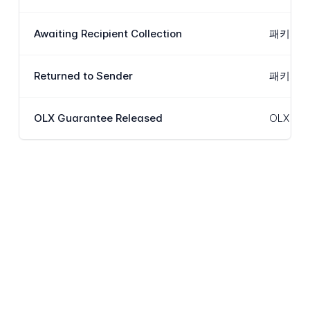
Awaiting Recipient Collection
패키지가
Returned to Sender
패키지가
OLX Guarantee Released
OLX 