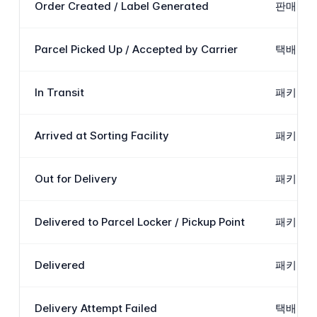
Order Created / Label Generated
판매자가
Parcel Picked Up / Accepted by Carrier
택배가 
In Transit
패키지가
Arrived at Sorting Facility
패키지가
Out for Delivery
패키지가
Delivered to Parcel Locker / Pickup Point
패키지가
Delivered
패키지가
Delivery Attempt Failed
택배가 