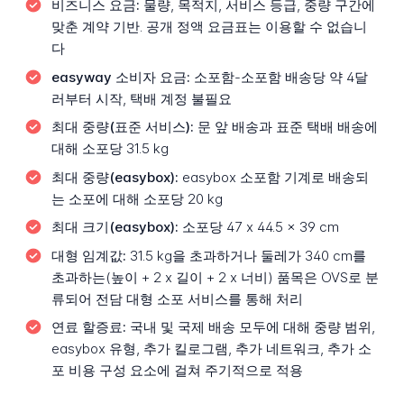
비즈니스 요금:
물량, 목적지, 서비스 등급, 중량 구간에
맞춘 계약 기반. 공개 정액 요금표는 이용할 수 없습니
다
easyway 소비자 요금:
소포함-소포함 배송당 약 4달
러부터 시작, 택배 계정 불필요
최대 중량(표준 서비스):
문 앞 배송과 표준 택배 배송에
대해 소포당 31.5 kg
최대 중량(easybox):
easybox 소포함 기계로 배송되
는 소포에 대해 소포당 20 kg
최대 크기(easybox):
소포당 47 x 44.5 x 39 cm
대형 임계값:
31.5 kg을 초과하거나 둘레가 340 cm를
초과하는(높이 + 2 x 길이 + 2 x 너비) 품목은 OVS로 분
류되어 전담 대형 소포 서비스를 통해 처리
연료 할증료:
국내 및 국제 배송 모두에 대해 중량 범위,
easybox 유형, 추가 킬로그램, 추가 네트워크, 추가 소
포 비용 구성 요소에 걸쳐 주기적으로 적용