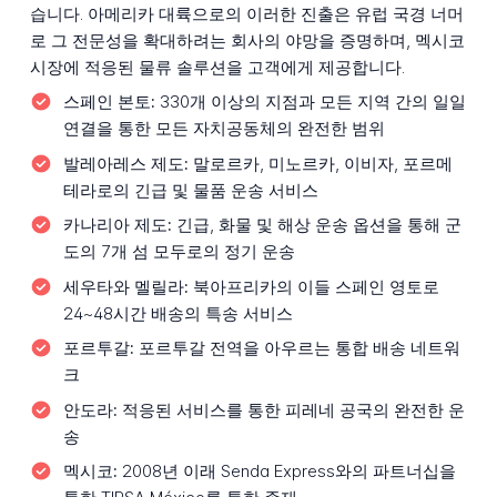
습니다. 아메리카 대륙으로의 이러한 진출은 유럽 국경 너머
로 그 전문성을 확대하려는 회사의 야망을 증명하며, 멕시코
시장에 적응된 물류 솔루션을 고객에게 제공합니다.
스페인 본토:
330개 이상의 지점과 모든 지역 간의 일일
연결을 통한 모든 자치공동체의 완전한 범위
발레아레스 제도:
말로르카, 미노르카, 이비자, 포르메
테라로의 긴급 및 물품 운송 서비스
카나리아 제도:
긴급, 화물 및 해상 운송 옵션을 통해 군
도의 7개 섬 모두로의 정기 운송
세우타와 멜릴라:
북아프리카의 이들 스페인 영토로
24~48시간 배송의 특송 서비스
포르투갈:
포르투갈 전역을 아우르는 통합 배송 네트워
크
안도라:
적응된 서비스를 통한 피레네 공국의 완전한 운
송
멕시코:
2008년 이래 Senda Express와의 파트너십을