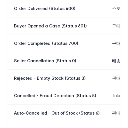
Order Delivered (Status 600)
소포가 
Buyer Opened a Case (Status 601)
구매자가
Order Completed (Status 700)
구매자가
Seller Cancellation (Status 0)
배송 전
Rejected - Empty Stock (Status 3)
판매자의
Cancelled - Fraud Detection (Status 5)
Toko
Auto-Cancelled - Out of Stock (Status 6)
판매자의