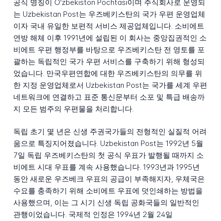
공식 명칭이 O'zbekiston Pochtasi이며 주식회사로 운영되
는 Uzbekistan Post는 우즈베키스탄의 국가 우편 운영업체
이자 국내 유일한 보편적 서비스 제공업체입니다. 소비에트
연방 해체 이후 1991년에 설립된 이 회사는 중앙집권적인 소
비에트 우편 행정부를 바탕으로 우즈베키스탄 전 영토를 포
괄하는 독립적인 국가 우편 서비스를 구축하기 위해 형성되
었습니다. 만국우편연합에 대한 우즈베키스탄의 의무를 위
한 지정 운영업체로서 Uzbekistan Post는 국가를 세계 우편
네트워크에 연결하고 표준 통신문부터 소포 및 특급 배송까
지 모든 범주의 우편물을 처리합니다.
독립 초기 몇 년은 신생 주권국가들의 전형적인 실질적 어려
움으로 특징지어졌습니다. Uzbekistan Post는 1992년 5월
7일 독립 우즈베키스탄의 첫 공식 우표가 발행될 때까지 소
비에트 시대 우표를 계속 사용했습니다. 1993년과 1995년
동안 새로운 우즈베크 우표의 공급이 부족해지자, 우체국은
수요를 충족하기 위해 소비에트 우표에 덧인쇄하는 방법을
사용했으며, 이는 그 시기 신생 독립 공화국들의 일반적인
관행이었습니다. 국제적 인정은 1994년 2월 24일