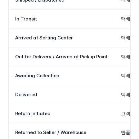
In Transit
택배가 
Arrived at Sorting Center
택배가 W
Out for Delivery / Arrived at Pickup Point
택배가 
Awaiting Collection
택배가 
Delivered
택배가 
Return Initiated
고객이 결
Returned to Seller / Warehouse
반품된 택