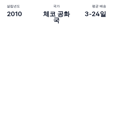
설립년도
국가
평균 배송
2010
체코 공화
3-24일
국