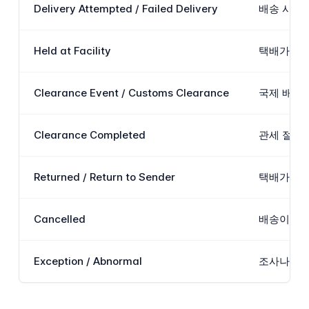
Delivery Attempted / Failed Delivery
배송 시도
Held at Facility
택배가 수령
Clearance Event / Customs Clearance
국제 배송의
Clearance Completed
관세 절차가
Returned / Return to Sender
택배가 원래
Cancelled
배송이 취
Exception / Abnormal
조사나 개입