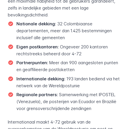
een maximale nabijheid tot de gebruikers garandeert,
zelfs in landelijke gebieden met een lage
bevolkingsdichtheid.
Nationale dekking:
32 Colombiaanse
departementen, meer dan 1.425 bestemmingen
inclusief alle gemeenten
Eigen postkantoren:
Ongeveer 200 kantoren
rechtstreeks beheerd door 4-72
Partnerpunten:
Meer dan 900 aangesloten punten
en geaffilieerde postloketten
Internationale dekking:
193 landen bediend via het
netwerk van de Wereldpostunie
Regionale partners:
Samenwerking met IPOSTEL
(Venezuela), de posterijen van Ecuador en Brazilië
voor grensoverschrijdende zendingen
Internationaal maakt 4-72 gebruik van de
overeenkomsten van de Wereldpostunie om post en