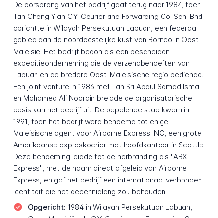
De oorsprong van het bedrijf gaat terug naar 1984, toen
Tan Chong Yian C.Y. Courier and Forwarding Co. Sdn. Bhd.
oprichtte in Wilayah Persekutuan Labuan, een federaal
gebied aan de noordoostelijke kust van Borneo in Oost-
Maleisië. Het bedrijf begon als een bescheiden
expeditieonderneming die de verzendbehoeften van
Labuan en de bredere Oost-Maleisische regio bediende.
Een joint venture in 1986 met Tan Sri Abdul Samad Ismail
en Mohamed Ali Noordin breidde de organisatorische
basis van het bedrijf uit. De bepalende stap kwam in
1991, toen het bedrijf werd benoemd tot enige
Maleisische agent voor Airborne Express INC, een grote
Amerikaanse expreskoerier met hoofdkantoor in Seattle.
Deze benoeming leidde tot de herbranding als "ABX
Express", met de naam direct afgeleid van Airborne
Express, en gaf het bedrijf een internationaal verbonden
identiteit die het decennialang zou behouden.
Opgericht:
1984 in Wilayah Persekutuan Labuan,