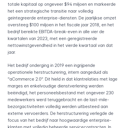
totale kapitaal op ongeveer $94 miljoen en markeerde
het een strategische transitie naar volledig
geïntegreerde enterprise-diensten. De jaarlijkse omzet
oversteeg $100 miljoen in het fiscale jaar 2018, en het
bedrijf bereikte EBITDA-break-even in alle vier de
kwartalen van 2023, met een geregistreerde
nettowinstgevendheid in het vierde kwartaal van dat
jaar.
Het bedrijf onderging in 2019 een ingrijpende
operationele herstructurering, intern aangeduid als
"aCommerce 2.0". Dit hield in dat klantrelaties met lage
marges en enkelvoudige dienstverlening werden
beëindigd, het personeelsbestand met ongeveer 230
medewerkers werd teruggebracht en de last-mile-
bezorgactiviteiten volledig werden uitbesteed aan
externe vervoerders. De herstructurering verlegde de
focus van het bedrijf naar hoogwaardige enterprise-
klanten met volledig beheerde servicecontracten. In