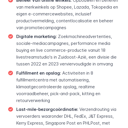
Beheer van online winkels:
Opbouwen en beheren
van merkwinkels op Shopee, Lazada, Tokopedia en
eigen e-commercewebsites, inclusief
productvermelding, contentlocalisatie en beheer
van promotiecampagnes
Digitale marketing:
Zoekmachineadvertenties,
sociale-mediacampagnes, performance media
buying en live commerce-productie vanuit 18
livestreamstudio's in Zuidoost-Azië, een divisie die
tussen 2022 en 2023 verviervoudigde in omvang
Fulfillment en opslag:
Activiteiten in 8
fulfillmentcentra met automatisering,
klimaatgecontroleerde opslag, realtime
voorraadbeheer, pick-and-pack, kitting en
retourverwerking
Last-mile-bezorgcoördinatie:
Verzendrouting via
vervoerders waaronder DHL, FedEx, J&T Express,
Kerry Express, Singapore Post en PHLPost, met