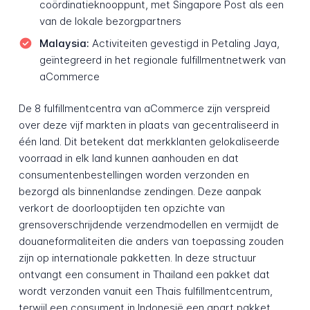
coördinatieknooppunt, met Singapore Post als een
van de lokale bezorgpartners
Malaysia:
Activiteiten gevestigd in Petaling Jaya,
geïntegreerd in het regionale fulfillmentnetwerk van
aCommerce
De 8 fulfillmentcentra van aCommerce zijn verspreid
over deze vijf markten in plaats van gecentraliseerd in
één land. Dit betekent dat merkklanten gelokaliseerde
voorraad in elk land kunnen aanhouden en dat
consumentenbestellingen worden verzonden en
bezorgd als binnenlandse zendingen. Deze aanpak
verkort de doorlooptijden ten opzichte van
grensoverschrijdende verzendmodellen en vermijdt de
douaneformaliteiten die anders van toepassing zouden
zijn op internationale pakketten. In deze structuur
ontvangt een consument in Thailand een pakket dat
wordt verzonden vanuit een Thais fulfillmentcentrum,
terwijl een consument in Indonesië een apart pakket