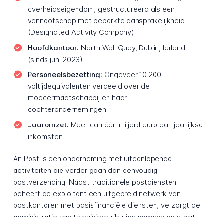
overheidseigendom, gestructureerd als een
vennootschap met beperkte aansprakelijkheid
(Designated Activity Company)
Hoofdkantoor:
North Wall Quay, Dublin, Ierland
(sinds juni 2023)
Personeelsbezetting:
Ongeveer 10.200
voltijdequivalenten verdeeld over de
moedermaatschappij en haar
dochterondernemingen
Jaaromzet:
Meer dan één miljard euro aan jaarlijkse
inkomsten
An Post is een onderneming met uiteenlopende
activiteiten die verder gaan dan eenvoudig
postverzending. Naast traditionele postdiensten
beheert de exploitant een uitgebreid netwerk van
postkantoren met basisfinanciële diensten, verzorgt de
administratie van televisieretributies namens de staat,