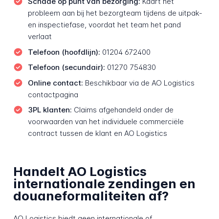
Schade op punt van bezorging:
Kaart het
probleem aan bij het bezorgteam tijdens de uitpak-
en inspectiefase, voordat het team het pand
verlaat
Telefoon (hoofdlijn):
01204 672400
Telefoon (secundair):
01270 754830
Online contact:
Beschikbaar via de AO Logistics
contactpagina
3PL klanten:
Claims afgehandeld onder de
voorwaarden van het individuele commerciële
contract tussen de klant en AO Logistics
Handelt AO Logistics
internationale zendingen en
douaneformaliteiten af?
AO Logistics biedt geen internationale of