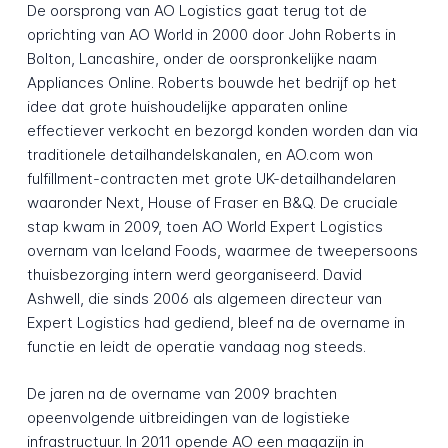
De oorsprong van AO Logistics gaat terug tot de
oprichting van AO World in 2000 door John Roberts in
Bolton, Lancashire, onder de oorspronkelijke naam
Appliances Online. Roberts bouwde het bedrijf op het
idee dat grote huishoudelijke apparaten online
effectiever verkocht en bezorgd konden worden dan via
traditionele detailhandelskanalen, en AO.com won
fulfillment-contracten met grote UK-detailhandelaren
waaronder Next, House of Fraser en B&Q. De cruciale
stap kwam in 2009, toen AO World Expert Logistics
overnam van Iceland Foods, waarmee de tweepersoons
thuisbezorging intern werd georganiseerd. David
Ashwell, die sinds 2006 als algemeen directeur van
Expert Logistics had gediend, bleef na de overname in
functie en leidt de operatie vandaag nog steeds.
De jaren na de overname van 2009 brachten
opeenvolgende uitbreidingen van de logistieke
infrastructuur. In 2011 opende AO een magazijn in