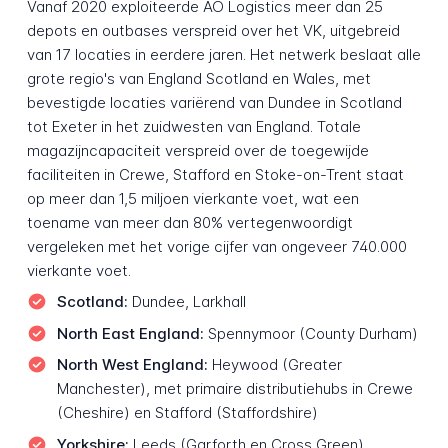
Vanaf 2020 exploiteerde AO Logistics meer dan 25
depots en outbases verspreid over het VK, uitgebreid
van 17 locaties in eerdere jaren. Het netwerk beslaat alle
grote regio's van England Scotland en Wales, met
bevestigde locaties variërend van Dundee in Scotland
tot Exeter in het zuidwesten van England. Totale
magazijncapaciteit verspreid over de toegewijde
faciliteiten in Crewe, Stafford en Stoke-on-Trent staat
op meer dan 1,5 miljoen vierkante voet, wat een
toename van meer dan 80% vertegenwoordigt
vergeleken met het vorige cijfer van ongeveer 740.000
vierkante voet.
Scotland:
Dundee, Larkhall
North East England:
Spennymoor (County Durham)
North West England:
Heywood (Greater
Manchester), met primaire distributiehubs in Crewe
(Cheshire) en Stafford (Staffordshire)
Yorkshire:
Leeds (Garforth en Cross Green)