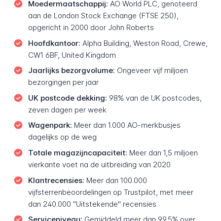
Moedermaatschappij:
AO World PLC, genoteerd
aan de London Stock Exchange (FTSE 250),
opgericht in 2000 door John Roberts
Hoofdkantoor:
Alpha Building, Weston Road, Crewe,
CW1 6BF, United Kingdom
Jaarlijks bezorgvolume:
Ongeveer vijf miljoen
bezorgingen per jaar
UK postcode dekking:
98% van de UK postcodes,
zeven dagen per week
Wagenpark:
Meer dan 1.000 AO-merkbusjes
dagelijks op de weg
Totale magazijncapaciteit:
Meer dan 1,5 miljoen
vierkante voet na de uitbreiding van 2020
Klantrecensies:
Meer dan 100.000
vijfsterrenbeoordelingen op Trustpilot, met meer
dan 240.000 "Uitstekende" recensies
Serviceniveau:
Gemiddeld meer dan 99,5% over