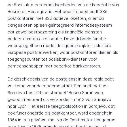
de Bosniak-meerderheidsgebieden van de Federatie van
Bosnië en Herzegovina. Het bedrijf onderhoudt 386
postkantoren met 822 actieve loketten, allemaal
aangesloten op een geïntegreerd informatiesysteem
dat zowel postbezorging als financiële diensten
ondersteunt op elke locatie. Deze dubbele functie
weerspiegelt een model dat gebruikelijk is in kleinere
Europese postnetwerken, waar postkantoren dienen als
toegangspunten tot basisbank-diensten voor
gemeenschappen met beperkte bankkantoren.
De geschiedenis van de postdienst in deze regio gaat
ver terug voor de moderne staat. Een brief met het
Sarajevo Post Office stempel "Bosna Sarai" werd
gedocumenteerd als verzonden in 1813 van Sarajevo
naar Lyon. Het eerste telegraafstation in Sarajevo, dat
ook functioneerde als postkantoor, werd opgericht in
1864 in een privéwoning. Na de Oostenrijks-Hongaarse
bezetting in 1878 breidde de infrastructuur snel uit.