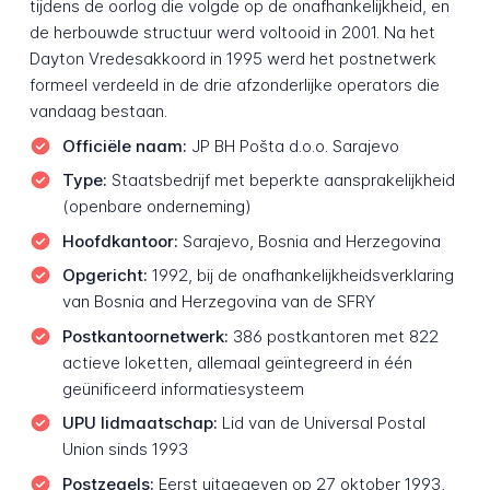
tijdens de oorlog die volgde op de onafhankelijkheid, en
de herbouwde structuur werd voltooid in 2001. Na het
Dayton Vredesakkoord in 1995 werd het postnetwerk
formeel verdeeld in de drie afzonderlijke operators die
vandaag bestaan.
Officiële naam:
JP BH Pošta d.o.o. Sarajevo
Type:
Staatsbedrijf met beperkte aansprakelijkheid
(openbare onderneming)
Hoofdkantoor:
Sarajevo, Bosnia and Herzegovina
Opgericht:
1992, bij de onafhankelijkheidsverklaring
van Bosnia and Herzegovina van de SFRY
Postkantoornetwerk:
386 postkantoren met 822
actieve loketten, allemaal geïntegreerd in één
geünificeerd informatiesysteem
UPU lidmaatschap:
Lid van de Universal Postal
Union sinds 1993
Postzegels:
Eerst uitgegeven op 27 oktober 1993,