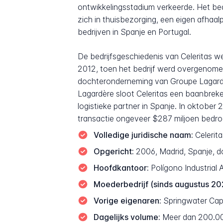
ontwikkelingsstadium verkeerde. Het bedri
zich in thuisbezorging, een eigen afhaa
bedrijven in Spanje en Portugal.
De bedrijfsgeschiedenis van Celeritas w
2012, toen het bedrijf werd overgenomen
dochteronderneming van Groupe Lagardèr
Lagardère sloot Celeritas een baanbreke
logistieke partner in Spanje. In oktobe
transactie ongeveer $287 miljoen bedroe
Volledige juridische naam:
Celerita
Opgericht:
2006, Madrid, Spanje, d
Hoofdkantoor:
Polígono Industrial
Moederbedrijf (sinds augustus 20
Vorige eigenaren:
Springwater Cap
Dagelijks volume:
Meer dan 200.000