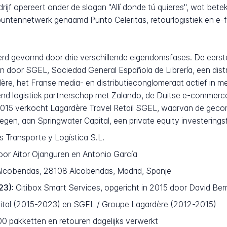
jf opereert onder de slogan "Allí donde tú quieres", wat beteken
lpuntennetwerk genaamd Punto Celeritas, retourlogistiek en e-
erd gevormd door drie verschillende eigendomsfases. De eerste
 door SGEL, Sociedad General Española de Librería, een distri
e, het Franse media- en distributieconglomeraat actief in m
nd logistiek partnerschap met Zalando, de Duitse e-commerce g
r 2015 verkocht Lagardère Travel Retail SGEL, waarvan de geco
gen, aan Springwater Capital, een private equity investerings
s Transporte y Logística S.L.
oor Aitor Ojanguren en Antonio García
 Alcobendas, 28108 Alcobendas, Madrid, Spanje
23):
Citibox Smart Services, opgericht in 2015 door David Be
ital (2015-2023) en SGEL / Groupe Lagardère (2012-2015)
 pakketten en retouren dagelijks verwerkt