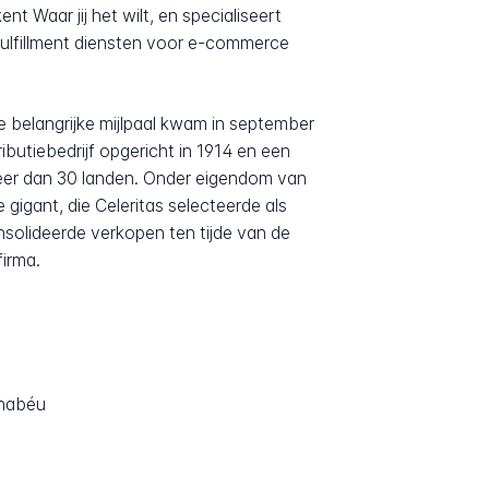
t Waar jij het wilt, en specialiseert
fulfillment diensten voor e-commerce
 belangrijke mijlpaal kwam in september
butiebedrijf opgericht in 1914 en een
eer dan 30 landen. Onder eigendom van
igant, die Celeritas selecteerde als
nsolideerde verkopen ten tijde van de
firma.
rnabéu