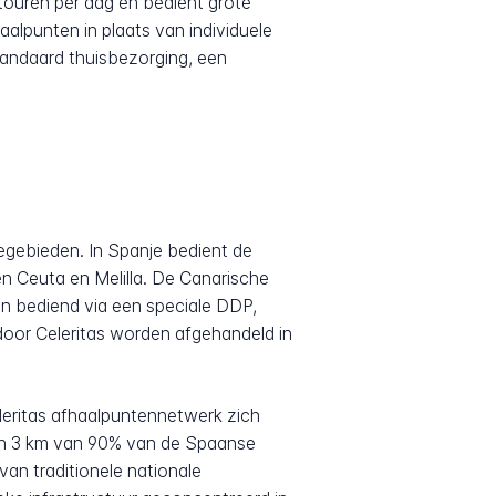
touren per dag en bedient grote
lpunten in plaats van individuele
andaard thuisbezorging, een
avegebieden. In Spanje bedient de
n Ceuta en Melilla. De Canarische
n bediend via een speciale DDP,
oor Celeritas worden afgehandeld in
eleritas afhaalpuntennetwerk zich
nen 3 km van 90% van de Spaanse
an traditionele nationale