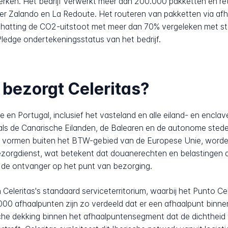
erken. Het bedrijf verwerkt meer dan 200.000 pakketten en re
alando en La Redoute. Het routeren van pakketten via afhaa
chatting de CO2-uitstoot met meer dan 70% vergeleken met st
Pledge ondertekeningsstatus van het bedrijf.
 bezorgt Celeritas?
je en Portugal, inclusief het vasteland en alle eiland- en encl
als de Canarische Eilanden, de Balearen en de autonome stede
d vormen buiten het BTW-gebied van de Europese Unie, worde
ezorgdienst, wat betekent dat douanerechten en belastingen d
de ontvanger op het punt van bezorging.
Celeritas's standaard serviceterritorium, waarbij het Punto C
.000 afhaalpunten zijn zo verdeeld dat er een afhaalpunt bin
sche dekking binnen het afhaalpuntensegment dat de dichtheid v