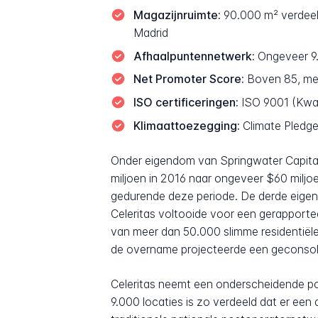
Magazijnruimte:
90.000 m² verdeeld
Madrid
Afhaalpuntennetwerk:
Ongeveer 9.
Net Promoter Score:
Boven 85, met
ISO certificeringen:
ISO 9001 (Kwa
Klimaattoezegging:
Climate Pledge
Onder eigendom van Springwater Capital 
miljoen in 2016 naar ongeveer $60 miljo
gedurende deze periode. De derde eige
Celeritas voltooide voor een gerapport
van meer dan 50.000 slimme residentië
de overname projecteerde een geconsol
Celeritas neemt een onderscheidende pos
9.000 locaties is zo verdeeld dat er ee