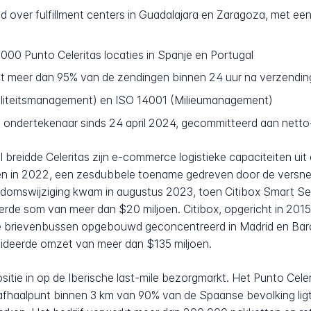
 over fulfillment centers in Guadalajara en Zaragoza, met ee
000 Punto Celeritas locaties in Spanje en Portugal
 meer dan 95% van de zendingen binnen 24 uur na verzendin
liteitsmanagement) en ISO 14001 (Milieumanagement)
 ondertekenaar sinds 24 april 2024, gecommitteerd aan netto
breidde Celeritas zijn e-commerce logistieke capaciteiten ui
en in 2022, een zesdubbele toename gedreven door de versnelle
ndomswijziging kwam in augustus 2023, toen Citibox Smart S
eerde som van meer dan $20 miljoen. Citibox, opgericht in 20
le brievenbussen opgebouwd geconcentreerd in Madrid en Bar
ideerde omzet van meer dan $135 miljoen.
itie in op de Iberische last-mile bezorgmarkt. Het Punto Cel
n afhaalpunt binnen 3 km van 90% van de Spaanse bevolking ligt