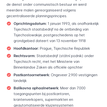
de dienst onder communistisch bestuur en werd
meerdere malen gereorganiseerd volgens
gecentraliseerde planningsprincipes.
Oprichtingsdatum:
1 januari 1993, als onafhankelijk
Tsjechisch staatsbedrijf na de ontbinding van
Tsjechoslowakije; postgeschiedenis op het
grondgebied dateert van 13 november 1918
Hoofdkantoor:
Prague, Tsjechische Republiek
Rechtsvorm:
Staatsbedrijf (státní podnik) onder
Tsjechisch recht, met het Ministerie van
Binnenlandse Zaken als officiële oprichter
Postkantoornetwerk:
Ongeveer 2.900 vestigingen
landelijk
Balíkovna ophaalnetwerk:
Meer dan 7.000
toegangspunten bij postkantoren,
krantenverkopers, supermarkten en
geautomatiseerde kluizensystemen