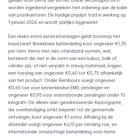
gelden voor items die via het online verzendplatform
worden ingediend vergeleken met indiening aan de balie
van postkantoren. De huidige prijslijst trad in werking op
1 januari 2026 en wordt jaarlijks bijgewerkt.
Een reeks extra servicetoeslagen geldt bovenop het
basistarief. Breekbare behandeling kost ongeveer €1,35
per item. Items met niet-standaard vormen, wat
betekent die niet in de vorm van een kubus, balk of
cilinder zijn, of niet verpakt in stevig materiaal, krijgen
een toeslag van ongeveer €0,60 tot €0,75 afhankelijk
van het product. Onder Rembours voegt ongeveer
€0,65 toe voor binnenlandse EMS-zendingen en
ongeveer €0,95 voor internationale zendingen onder 10
kilogram. De alleen-aan-geadresseerde-bezorgoptie,
die overhandiging strikt beperkt tot de genoemde
ontvanger, kost ongeveer €1 extra. Afhaling bij de
afzender voegt ongeveer €4,10 per zending toe, en
internationale omslachtige behandeling voor items