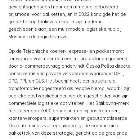
gewichtsgebaseerd naar een afmeting-gebaseerd
prijsmodel voor pakketten, en in 2022 kondigde het de
grootste kapitaalinvestering in zijn moderne
geschiedenis aan, een multimodale logistieke hub bij
Mošnov in de regio Ostrava.
Op de Tsjechische koerier-, express- en pakketmarkt
ter waarde van meer dan een miljard dollar en groeiend
door e-commercevraag ondervindt Česká Pošta directe
concurrentie van private vervoerders waaronder DHL,
DPD, PPL en GLS. Het bedrijf heeft een structurele
transformatie nagestreefd als reactie hierop, waarbij zijn
publieke postverplichtingen werden gescheiden van zijn
commerciële logistieke activiteiten. Het Balíkovna-merk
met meer dan 7.000 ophaalpunten bij postkantoren,
krantenverkopers, supermarkten en geautomatiseerde
kluizenterminals vertegenwoordigt de commerciële
pakkettak van deze strategie, gericht op de groeiende