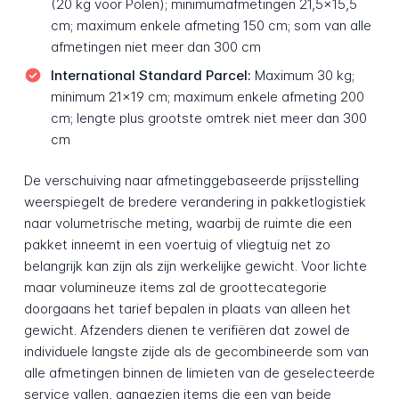
(20 kg voor Polen); minimumafmetingen 21,5×15,5
cm; maximum enkele afmeting 150 cm; som van alle
afmetingen niet meer dan 300 cm
International Standard Parcel:
Maximum 30 kg;
minimum 21×19 cm; maximum enkele afmeting 200
cm; lengte plus grootste omtrek niet meer dan 300
cm
De verschuiving naar afmetinggebaseerde prijsstelling
weerspiegelt de bredere verandering in pakketlogistiek
naar volumetrische meting, waarbij de ruimte die een
pakket inneemt in een voertuig of vliegtuig net zo
belangrijk kan zijn als zijn werkelijke gewicht. Voor lichte
maar volumineuze items zal de groottecategorie
doorgaans het tarief bepalen in plaats van alleen het
gewicht. Afzenders dienen te verifiëren dat zowel de
individuele langste zijde als de gecombineerde som van
alle afmetingen binnen de limieten van de geselecteerde
service vallen, aangezien items die een van beide