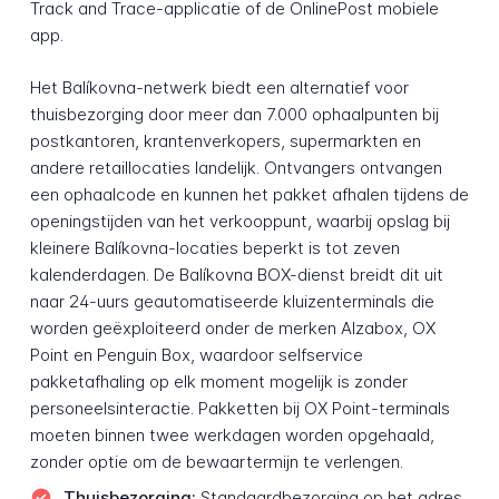
Track and Trace-applicatie of de OnlinePost mobiele
app.
Het Balíkovna-netwerk biedt een alternatief voor
thuisbezorging door meer dan 7.000 ophaalpunten bij
postkantoren, krantenverkopers, supermarkten en
andere retaillocaties landelijk. Ontvangers ontvangen
een ophaalcode en kunnen het pakket afhalen tijdens de
openingstijden van het verkooppunt, waarbij opslag bij
kleinere Balíkovna-locaties beperkt is tot zeven
kalenderdagen. De Balíkovna BOX-dienst breidt dit uit
naar 24-uurs geautomatiseerde kluizenterminals die
worden geëxploiteerd onder de merken Alzabox, OX
Point en Penguin Box, waardoor selfservice
pakketafhaling op elk moment mogelijk is zonder
personeelsinteractie. Pakketten bij OX Point-terminals
moeten binnen twee werkdagen worden opgehaald,
zonder optie om de bewaartermijn te verlengen.
Thuisbezorging:
Standaardbezorging op het adres