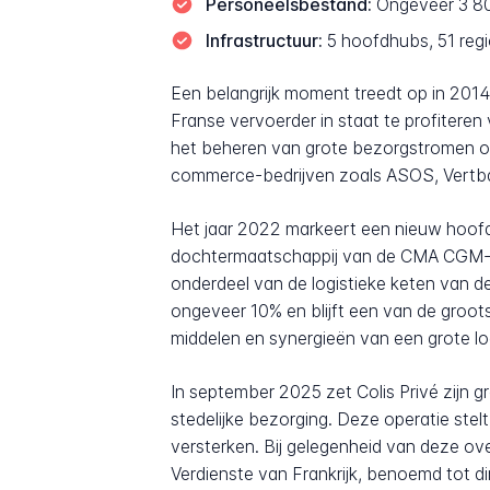
Personeelsbestand:
Ongeveer 3 80
Infrastructuur:
5 hoofdhubs, 51 regi
Een belangrijk moment treedt op in 2014 
Franse vervoerder in staat te profiteren
het beheren van grote bezorgstromen on
commerce-bedrijven zoals ASOS, Vertba
Het jaar 2022 markeert een nieuw hoofds
dochtermaatschappij van de CMA CGM-groe
onderdeel van de logistieke keten van de
ongeveer 10% en blijft een van de groots
middelen en synergieën van een grote lo
In september 2025 zet Colis Privé zijn g
stedelijke bezorging. Deze operatie stel
versterken. Bij gelegenheid van deze ov
Verdienste van Frankrijk, benoemd tot di