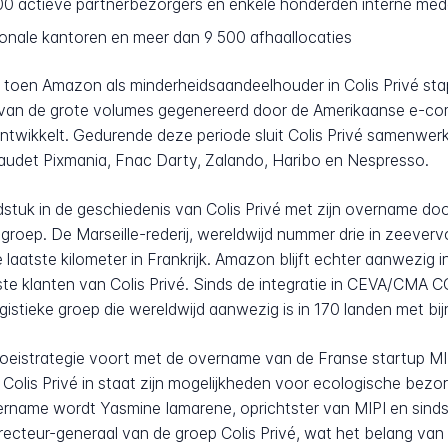
0 actieve partnerbezorgers en enkele honderden interne me
onale kantoren en meer dan 9 500 afhaallocaties
toen Amazon als minderheidsaandeelhouder in Colis Privé stapt
 van de grote volumes gegenereerd door de Amerikaanse e-comme
twikkelt. Gedurende deze periode sluit Colis Privé samenwe
udet Pixmania, Fnac Darty, Zalando, Haribo en Nespresso.
tuk in de geschiedenis van Colis Privé met zijn overname door
p. De Marseille-rederij, wereldwijd nummer drie in zeevervoe
 laatste kilometer in Frankrijk. Amazon blijft echter aanwezi
te klanten van Colis Privé. Sinds de integratie in CEVA/CMA C
gistieke groep die wereldwijd aanwezig is in 170 landen met b
roeistrategie voort met de overname van de Franse startup MIPI
t Colis Privé in staat zijn mogelijkheden voor ecologische bezo
ername wordt Yasmine Iamarene, oprichtster van MIPI en sinds
recteur-generaal van de groep Colis Privé, wat het belang van