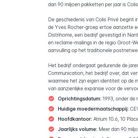
dan 90 miljoen pakketten per jaar is Coli
De geschiedenis van Colis Privé begint 
de Yves Rocher-groep ertoe aanzette ee
Distrihome, een bedrijf gevestigd in Na
en reclame-mailings in de regio Groot-Wes
aanvulling op het traditionele postnetwe
Het bedrijf ondergaat gedurende de jare
Communication, het bedrijf over, dat verv
waarmee het zijn eigen identiteit op de
van aanzienlijke expansie voor de vervoe
Oprichtingsdatum:
1993, onder de 
Huidige moedermaatschappij:
CEV
Hoofdkantoor:
Atrium 10.6, 10 Place
Jaarlijks volume:
Meer dan 90 miljo