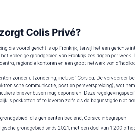
zorgt Colis Privé?
ng die vooral gericht is op Frankrijk, terwijl het een gerichte 
 het volledige grondgebied van Frankrijk zes dagen per week. 
centra, regionale kantoren en een groot netwerk van afhaalloc
meenten zonder uitzondering, inclusief Corsica. De vervoerder b
ektronische communicatie, post en persverspreiding), wat hem d
ticuliere brievenbusen mag deponeren. Deze regelgevingspecific
ijk is pakketten af te leveren zelfs als de begunstigde niet a
 grondgebied, alle gemeenten bediend, Corsica inbegrepen
lgische grondgebied sinds 2021, met een doel van 1 200 afhaa