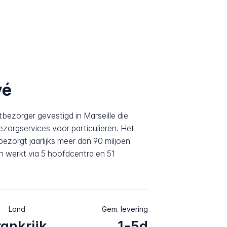
vé
tbezorger gevestigd in Marseille die
bezorgservices voor particulieren. Het
bezorgt jaarlijks meer dan 90 miljoen
en werkt via 5 hoofdcentra en 51
Land
Gem. levering
rankrijk
1-5d