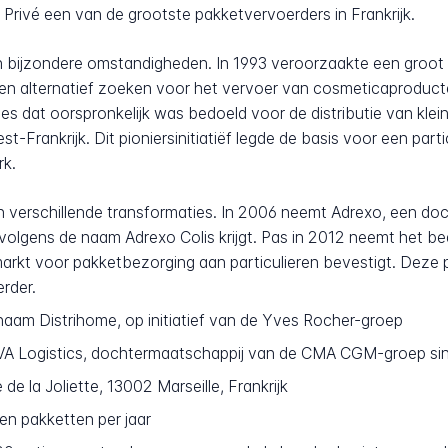
s Privé een van de grootste pakketvervoerders in Frankrijk.
in bijzondere omstandigheden. In 1993 veroorzaakte een groot 
n alternatief zoeken voor het vervoer van cosmeticaproduct
ntes dat oorspronkelijk was bedoeld voor de distributie van kl
t-Frankrijk. Dit pioniersinitiatiëf legde de basis voor een part
rk.
n verschillende transformaties. In 2006 neemt Adrexo, een do
olgens de naam Adrexo Colis krijgt. Pas in 2012 neemt het bedr
 markt voor pakketbezorging aan particulieren bevestigt. Deze
rder.
naam Distrihome, op initiatief van de Yves Rocher-groep
A Logistics, dochtermaatschappij van de CMA CGM-groep sind
 de la Joliette, 13002 Marseille, Frankrijk
en pakketten per jaar