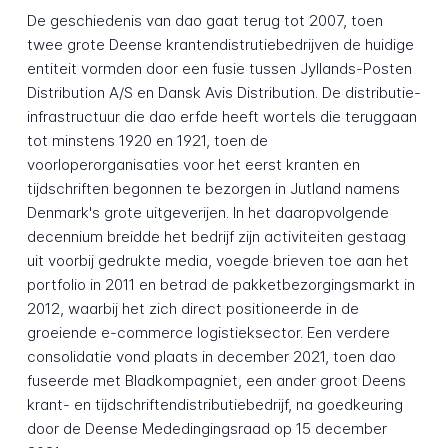
De geschiedenis van dao gaat terug tot 2007, toen
twee grote Deense krantendistrutiebedrijven de huidige
entiteit vormden door een fusie tussen Jyllands-Posten
Distribution A/S en Dansk Avis Distribution. De distributie-
infrastructuur die dao erfde heeft wortels die teruggaan
tot minstens 1920 en 1921, toen de
voorloperorganisaties voor het eerst kranten en
tijdschriften begonnen te bezorgen in Jutland namens
Denmark's grote uitgeverijen. In het daaropvolgende
decennium breidde het bedrijf zijn activiteiten gestaag
uit voorbij gedrukte media, voegde brieven toe aan het
portfolio in 2011 en betrad de pakketbezorgingsmarkt in
2012, waarbij het zich direct positioneerde in de
groeiende e-commerce logistieksector. Een verdere
consolidatie vond plaats in december 2021, toen dao
fuseerde met Bladkompagniet, een ander groot Deens
krant- en tijdschriftendistributiebedrijf, na goedkeuring
door de Deense Mededingingsraad op 15 december