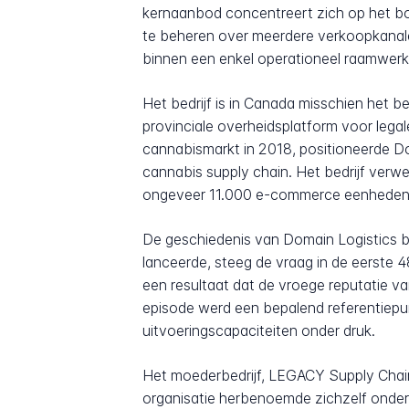
kernaanbod concentreert zich op het bou
te beheren over meerdere verkoopkanale
binnen een enkel operationeel raamwerk
Het bedrijf is in Canada misschien het b
provinciale overheidsplatform voor legal
cannabismarkt in 2018, positioneerde Do
cannabis supply chain. Het bedrijf verwe
ongeveer 11.000 e-commerce eenheden te
De geschiedenis van Domain Logistics be
lanceerde, steeg de vraag in de eerste 
een resultaat dat de vroege reputatie van
episode werd een bepalend referentiepunt
uitvoeringscapaciteiten onder druk.
Het moederbedrijf, LEGACY Supply Chain 
organisatie herbenoemde zichzelf onder