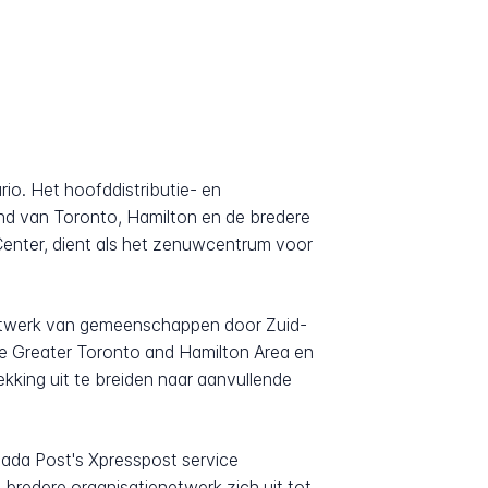
io. Het hoofddistributie- en
tand van Toronto, Hamilton en de bredere
 Center, dient als het zenuwcentrum voor
 netwerk van gemeenschappen door Zuid-
de Greater Toronto and Hamilton Area en
kking uit te breiden naar aanvullende
nada Post's Xpresspost service
 bredere organisatienetwerk zich uit tot