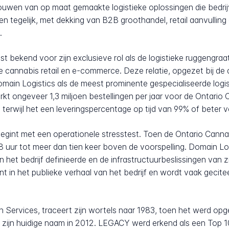
wen van op maat gemaakte logistieke oplossingen die bedrijv
n tegelijk, met dekking van B2B groothandel, retail aanvulli
.
est bekend voor zijn exclusieve rol als de logistieke ruggengra
e cannabis retail en e-commerce. Deze relatie, opgezet bij de 
main Logistics als de meest prominente gespecialiseerde logi
rkt ongeveer 1,3 miljoen bestellingen per jaar voor de Ontario
rwijl het een leveringspercentage op tijd van 99% of beter v
gint met een operationele stresstest. Toen de Ontario Cannab
48 uur tot meer dan tien keer boven de voorspelling. Domain L
 het bedrijf definieerde en de infrastructuurbeslissingen van z
 in het publieke verhaal van het bedrijf en wordt vaak gecitee
Services, traceert zijn wortels naar 1983, toen het werd opg
 zijn huidige naam in 2012. LEGACY werd erkend als een Top 1