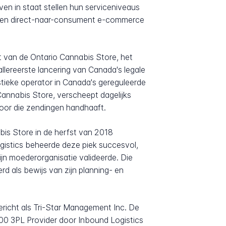
en in staat stellen hun serviceniveaus
ng en direct-naar-consument e-commerce
at van de Ontario Cannabis Store, het
allereerste lancering van Canada's legale
stieke operator in Canada's gereguleerde
 Cannabis Store, verscheept dagelijks
oor die zendingen handhaaft.
is Store in de herfst van 2018
ogistics beheerde deze piek succesvol,
ijn moederorganisatie valideerde. Die
rd als bewijs van zijn planning- en
ericht als Tri-Star Management Inc. De
00 3PL Provider door Inbound Logistics