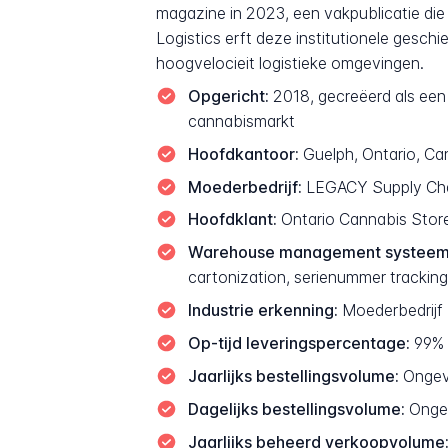
magazine in 2023, een vakpublicatie di
Logistics erft deze institutionele gesch
hoogvelocieit logistieke omgevingen.
Opgericht:
2018, gecreëerd als een 
cannabismarkt
Hoofdkantoor:
Guelph, Ontario, Ca
Moederbedrijf:
LEGACY Supply Chai
Hoofdklant:
Ontario Cannabis Store
Warehouse management systeem
cartonization, serienummer trackin
Industrie erkenning:
Moederbedrijf 
Op-tijd leveringspercentage:
99% 
Jaarlijks bestellingsvolume:
Ongeve
Dagelijks bestellingsvolume:
Ongev
Jaarlijks beheerd verkoopvolume