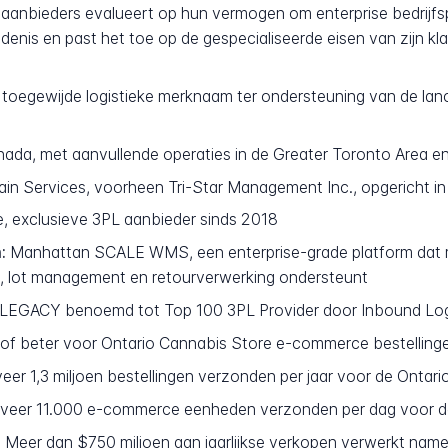
e aanbieders evalueert op hun vermogen om enterprise bedrijf
iedenis en past het toe op de gespecialiseerde eisen van zijn k
toegewijde logistieke merknaam ter ondersteuning van de lanc
nada, met aanvullende operaties in de Greater Toronto Area e
n Services, voorheen Tri-Star Management Inc., opgericht i
, exclusieve 3PL aanbieder sinds 2018
:
Manhattan SCALE WMS, een enterprise-grade platform dat mult
g, lot management en retourverwerking ondersteunt
LEGACY benoemd tot Top 100 3PL Provider door Inbound Logi
of beter voor Ontario Cannabis Store e-commerce bestelling
er 1,3 miljoen bestellingen verzonden per jaar voor de Ontar
eer 11.000 e-commerce eenheden verzonden per dag voor de
:
Meer dan $750 miljoen aan jaarlijkse verkopen verwerkt nam