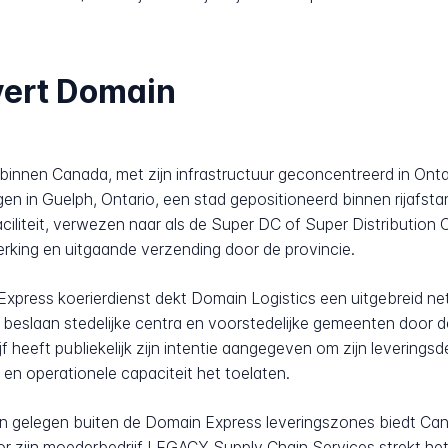
vert Domain
binnen Canada, met zijn infrastructuur geconcentreerd in Ontar
legen in Guelph, Ontario, een stad gepositioneerd binnen rijafs
ciliteit, verwezen naar als de Super DC of Super Distribution
rking en uitgaande verzending door de provincie.
n Express koerierdienst dekt Domain Logistics een uitgebreid
 beslaan stedelijke centra en voorstedelijke gemeenten door 
eeft publiekelijk zijn intentie aangegeven om zijn leveringsde
n operationele capaciteit het toelaten.
en gelegen buiten de Domain Express leveringszones biedt Ca
or zijn moederbedrijf LEGACY Supply Chain Services strekt het