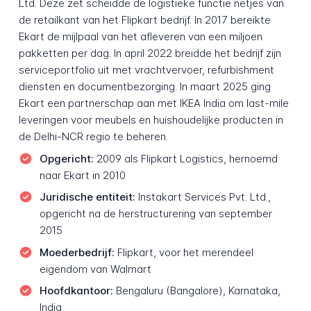
Ltd. Deze zet scheidde de logistieke functie netjes van
de retailkant van het Flipkart bedrijf. In 2017 bereikte
Ekart de mijlpaal van het afleveren van een miljoen
pakketten per dag. In april 2022 breidde het bedrijf zijn
serviceportfolio uit met vrachtvervoer, refurbishment
diensten en documentbezorging. In maart 2025 ging
Ekart een partnerschap aan met IKEA India om last-mile
leveringen voor meubels en huishoudelijke producten in
de Delhi-NCR regio te beheren.
Opgericht:
2009 als Flipkart Logistics, hernoemd
naar Ekart in 2010
Juridische entiteit:
Instakart Services Pvt. Ltd.,
opgericht na de herstructurering van september
2015
Moederbedrijf:
Flipkart, voor het merendeel
eigendom van Walmart
Hoofdkantoor:
Bengaluru (Bangalore), Karnataka,
India